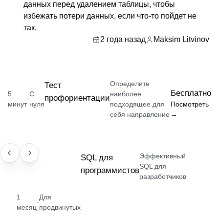
данных перед удалением таблицы, чтобы
избежать потери данных, если что-то пойдет не
так.
2 года назад
Maksim Litvinov
Определите
Тест
Бесплатно
5
С
наиболее
профориентации
·
минут
нуля
подходящее для
Посмотреть
себя направление
→
Эффективный
НАВЫК
SQL для
SQL для
программистов
разработчиков
1
Для
·
месяц
продвинутых