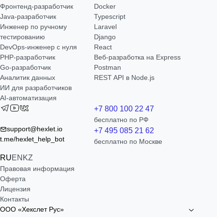
Фронтенд-разработчик
Docker
Java-разработчик
Typescript
Инженер по ручному
Laravel
тестированию
Django
DevOps-инженер с нуля
React
РНР-разработчик
Веб-разработка на Express
Go-разработчик
Postman
Аналитик данных
REST API в Node.js
ИИ для разработчиков
AI-автоматизация
+7 800 100 22 47
бесплатно по РФ
support@hexlet.io
+7 495 085 21 62
t.me/hexlet_help_bot
бесплатно по Москве
RU
EN
KZ
Правовая информация
Оферта
Лицензия
Контакты
ООО «Хекслет Рус»