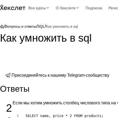
Все курсы
О Хекслете
Подписка
Реги
/
/
/
Вопросы и ответы
SQL
Как умножить в sql
Как умножить в sql
Присоединяйтесь к нашему Telegram-сообществу
Ответы
Если мы хотим умножить столбец числового типа на 
2
SELECT name, price * 2 FROM products;
1