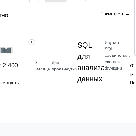
Посмотреть →
тно
Изучите
НАВЫК
SQL
SQL,
для
соединения,
оконные
3
Для
т 2 400
от
·
анализа
функции
месяца
продвинутых
₽
данных
смотреть
По
→