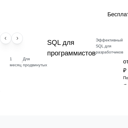
Беспла
Эффективный
НАВЫК
SQL для
SQL для
программистов
разработчиков
1
Для
о
·
месяц
продвинутых
₽
По
→