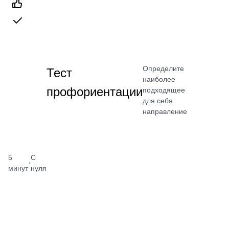
Определите
Тест
наиболее
профориентации
подходящее
для себя
направление
5
С
·
минут
нуля