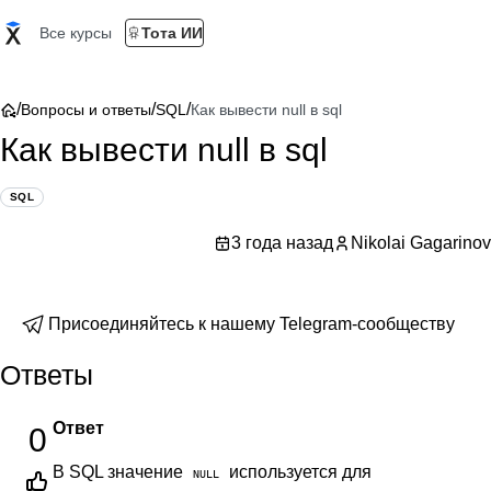
Все курсы
Тота ИИ
/
/
/
Вопросы и ответы
SQL
Как вывести null в sql
Как вывести null в sql
SQL
3 года назад
Nikolai Gagarinov
Присоединяйтесь к нашему Telegram-сообществу
Ответы
Ответ
0
В SQL значение
используется для
NULL