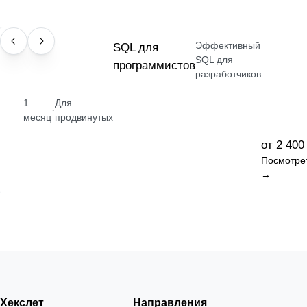
Эффективный
НАВЫК
SQL для
SQL для
программистов
разработчиков
1
Для
·
месяц
продвинутых
от 2 400
Посмотре
→
Хекслет
Направления