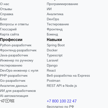
О нас
Программирование
Отзывы
ИИ
Справка
Аналитика
Блог
DevOps
Вопросы и ответы
Тестирование
Глоссарий
Фронтенд
Карта сайта
Бэкенд
Профессии
Навыки
Python-разработчик
Spring Boot
Фронтенд-разработчик
Docker
Java-разработчик
Typescript
Инженер по ручному
Laravel
тестированию
Django
DevOps-инженер с нуля
React
РНР-разработчик
Веб-разработка на Express
Go-разработчик
Postman
Аналитик данных
REST API в Node.js
ИИ для разработчиков
AI-автоматизация
+7 800 100 22 47
бесплатно по РФ