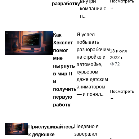
внутри
Посмотреть
разработку
→
компании с
п...
Как
Я успел
побывать
Хекслет
разнорабочим
помог
13 июля
на стройке и
2022 г.
мне
72
автомойке,
нырнуть
курьером,
в мир IT
даже детским
и
аниматором
получить
Посмотреть
— и понял...
первую
→
работу
Прислушивайтесь
Недавно я
завершил
к дядюшке