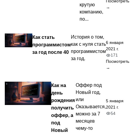
Посмотреть
крутую
→
компанию,
по...
Как стать
История о том,
6 января
как с нуля стать
программистом
2021 г.
программистом
за год после 40
171
за год.
Посмотреть
→
Как на
Оффер под
Новый год,
день
или
рождения
5 января
Оказывается,
2021 г.
получить
54
можно за 7
оффер, а
месяцев
под
чему-то
Новый