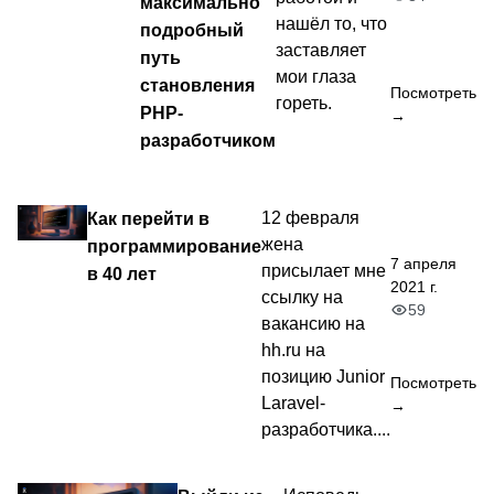
максимально
нашёл то, что
подробный
заставляет
путь
мои глаза
становления
Посмотреть
гореть.
PHP-
→
разработчиком
Как перейти в
12 февраля
жена
программирование
7 апреля
присылает мне
в 40 лет
2021 г.
ссылку на
59
вакансию на
hh.ru на
позицию Junior
Посмотреть
Laravel-
→
разработчика....