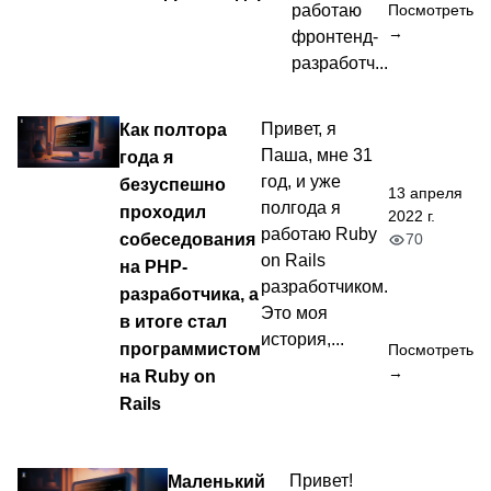
работаю
Посмотреть
→
фронтенд-
разработч...
Как полтора
Привет, я
Паша, мне 31
года я
год, и уже
безуспешно
13 апреля
полгода я
проходил
2022 г.
работаю Ruby
собеседования
70
on Rails
на PHP-
разработчиком.
разработчика, а
Это моя
в итоге стал
история,...
программистом
Посмотреть
→
на Ruby on
Rails
Маленький
Привет!