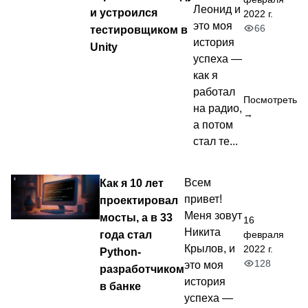
Леонид и
и устроился
2022 г.
это моя
66
тестировщиком в
история
Unity
успеха —
как я
работал
Посмотреть
на радио,
→
а потом
стал те...
Как я 10 лет
Всем
привет!
проектировал
Меня зовут
мосты, а в 33
16
Никита
года стал
февраля
Крылов, и
2022 г.
Python-
128
это моя
разработчиком
история
в банке
успеха —