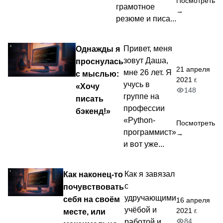
Посмотреть
грамотное
→
резюме и писа...
Однажды я
Привет, меня
зовут Даша,
проснулась
21 апреля
мне 26 лет. Я
с мыслью:
2021 г.
учусь в
«Хочу
148
группе на
писать
профессии
бэкенд!»
«Python-
Посмотреть
программист»
→
и вот уже...
Как наконец-то
Как я завязал
с
почувствовать
удручающими
себя на своём
16 апреля
учёбой и
2021 г.
месте, или
84
работой и