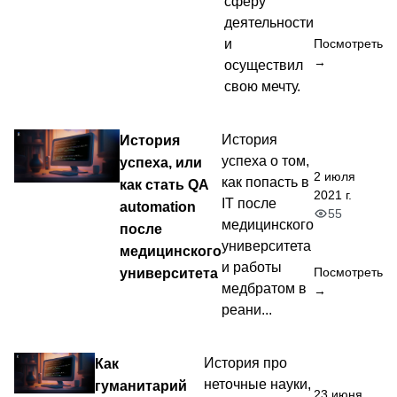
сферу
деятельности
и
Посмотреть
→
осуществил
свою мечту.
История
История
успеха о том,
успеха, или
2 июля
как попасть в
как стать QA
2021 г.
IT после
automation
55
медицинского
после
университета
медицинского
и работы
университета
Посмотреть
медбратом в
→
реани...
Как
История про
неточные науки,
гуманитарий
23 июня