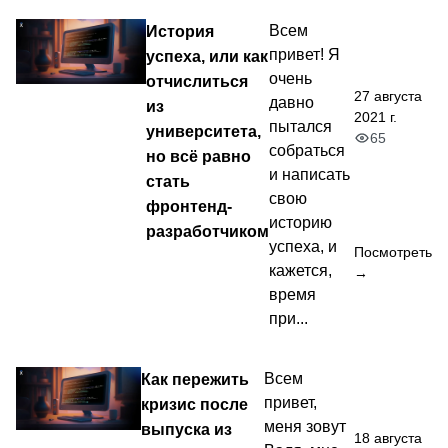
История
Всем
привет! Я
успеха, или как
очень
отчислиться
27 августа
давно
из
2021 г.
пытался
университета,
65
собраться
но всё равно
и написать
стать
свою
фронтенд-
историю
разработчиком
успеха, и
Посмотреть
кажется,
→
время
при...
Как пережить
Всем
привет,
кризис после
меня зовут
выпуска из
18 августа