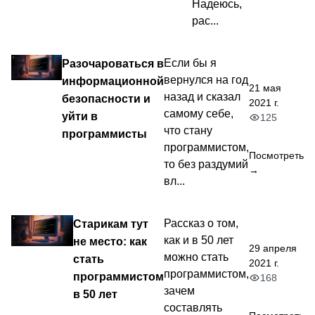
Надеюсь,
рас...
Разочароваться в
Если бы я
вернулся на год
информационной
21 мая
назад и сказал
безопасности и
2021 г.
самому себе,
уйти в
125
что стану
программисты
программистом,
Посмотреть
то без раздумий
→
вл...
Старикам тут
Рассказ о том,
как и в 50 лет
не место: как
29 апреля
можно стать
стать
2021 г.
программистом,
программистом
168
зачем
в 50 лет
составлять