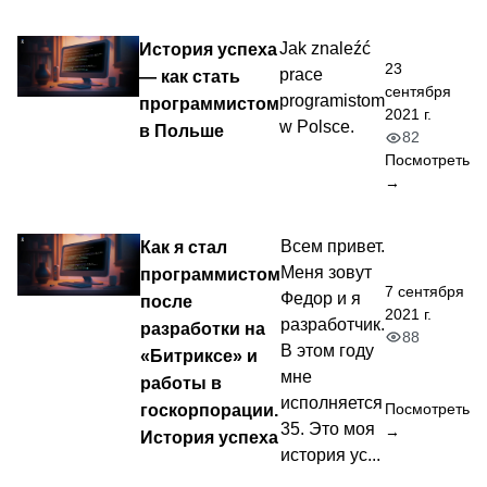
История успеха
Jak znaleźć
23
prace
— как стать
сентября
programistom
программистом
2021 г.
w Polsce.
в Польше
82
Посмотреть
→
Как я стал
Всем привет.
Меня зовут
программистом
7 сентября
Федор и я
после
2021 г.
разработчик.
разработки на
88
В этом году
«Битриксе» и
мне
работы в
исполняется
госкорпорации.
Посмотреть
35. Это моя
→
История успеха
история ус...