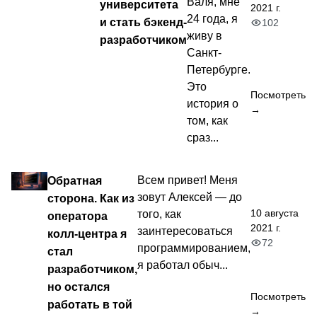
Валя, мне
университета
2021 г.
24 года, я
и стать бэкенд-
102
живу в
разработчиком
Санкт-
Петербурге.
Это
Посмотреть
история о
→
том, как
сраз...
Обратная
Всем привет! Меня
зовут Алексей — до
сторона. Как из
10 августа
того, как
оператора
2021 г.
заинтересоваться
колл-центра я
72
программированием,
стал
я работал обыч...
разработчиком,
но остался
Посмотреть
работать в той
→