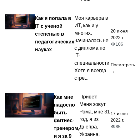
Как я попала в
Моя карьера в
ИТ, как и у
IT с ученой
20 июня
многих,
степенью в
2022 г.
начиналась не
педагогических
106
с диплома по
науках
IT-
специальности.
Посмотреть
Хотя я всегда
→
стре...
Как мне
Привет!
Меня зовут
надоело
Рома, мне 31
быть
17 июня
год, я из
2022 г.
фитнес-
85
Днепра,
тренером,
Украина.
и я за 9