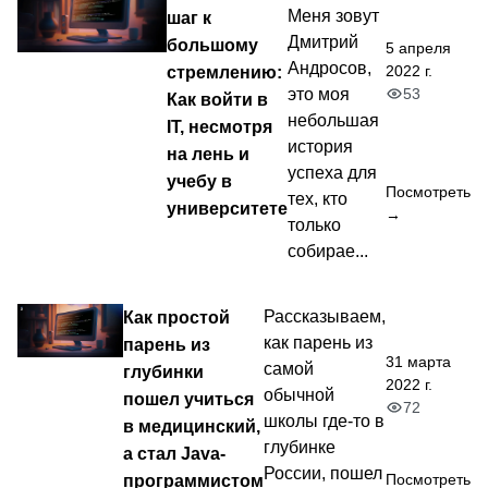
Меня зовут
шаг к
Дмитрий
большому
5 апреля
Андросов,
2022 г.
стремлению:
53
это моя
Как войти в
небольшая
IT, несмотря
история
на лень и
успеха для
учебу в
Посмотреть
тех, кто
университете
→
только
собирае...
Как простой
Рассказываем,
как парень из
парень из
31 марта
самой
глубинки
2022 г.
обычной
пошел учиться
72
школы где-то в
в медицинский,
глубинке
а стал Java-
России, пошел
программистом
Посмотреть