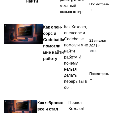
найти
Посмотреть
местный
→
«компьютер...
Как опен-
Как Хекслет,
опенсорс и
сорс и
Codebattle
Codebattle
21 января
помогли мне
2021 г.
помогли
65
найти
мне найти
работу. И
работу
почему
нельзя
Посмотреть
делать
→
перерывы в
об...
Как я бросил
Привет,
Хекслет!
все и стал