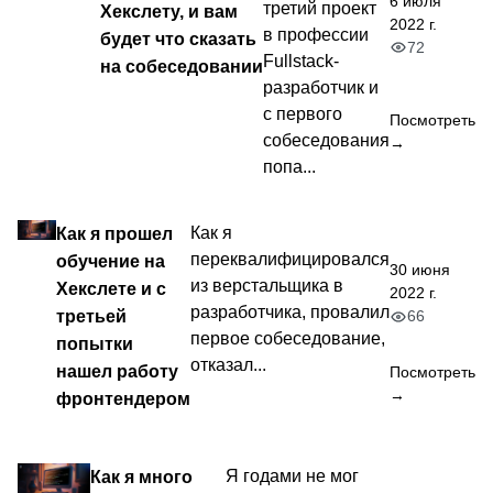
6 июля
третий проект
Хекслету, и вам
2022 г.
в профессии
будет что сказать
72
Fullstack-
на собеседовании
разработчик и
с первого
Посмотреть
собеседования
→
попа...
Как я прошел
Как я
переквалифицировался
обучение на
30 июня
из верстальщика в
Хекслете и с
2022 г.
разработчика, провалил
третьей
66
первое собеседование,
попытки
отказал...
нашел работу
Посмотреть
→
фронтендером
Как я много
Я годами не мог