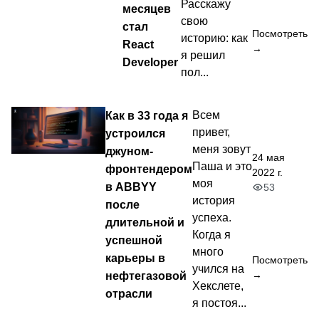
Расскажу
месяцев
свою
стал
Посмотреть
историю: как
React
→
я решил
Developer
пол...
Как в 33 года я
Всем
привет,
устроился
меня зовут
джуном-
24 мая
Паша и это
фронтендером
2022 г.
моя
в ABBYY
53
история
после
успеха.
длительной и
Когда я
успешной
много
карьеры в
Посмотреть
учился на
нефтегазовой
→
Хекслете,
отрасли
я постоя...