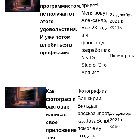
привет!
программистом,
Меня зовут
не получая от
27 декабря
Александр,
2021 г.
этого
115
мне 23 года
удовольствия.
и я
И уже потом
фронтенд-
влюбиться в
разработчик
профессию
Посмотреть
в KTS
→
Studio. Это
моя ист...
Как
Фотограф из
Башкирии
фотограф и
Вильдан
вахтовик
15 декабря
рассказывает,
написал
2021 г.
как JavaScript
свое
60
помог ему
приложение
создать
для