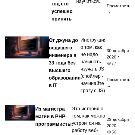
научиться.
год его
Посмотреть
успешно
→
принять
От джуна до
Инструкция
о том, как
ведущего
30 декабря
не надо
инженера в
2020 г.
начинать
33 года без
77
изучать JS
высшего
(спойлер -
образования
Посмотреть
начинайте
в IT
→
сразу с JS)
Из магистра
Эта история о
том, как можно
магии в PHP-
29 декабря
устроится на
программисты
2020 г.
работу веб-
56