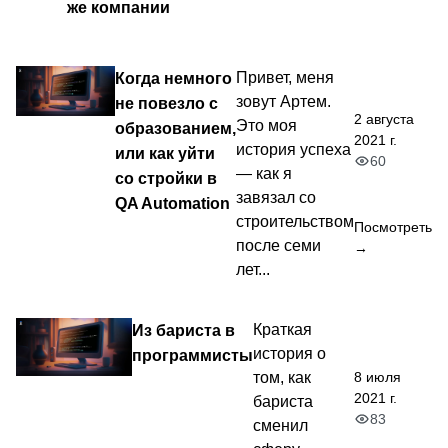
же компании
Когда немного
Привет, меня
зовут Артем.
не повезло с
2 августа
Это моя
образованием,
2021 г.
история успеха
или как уйти
60
— как я
со стройки в
завязал со
QA Automation
строительством
Посмотреть
после семи
→
лет...
Из бариста в
Краткая
история о
программисты
8 июля
том, как
2021 г.
бариста
83
сменил