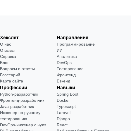
Хекслет
Направления
О нас
Программирование
Отзывы
ИИ
Справка
Аналитика
Блог
DevOps
Вопросы и ответы
Тестирование
Глоссарий
Фронтенд
Карта сайта
Бэкенд
Профессии
Навыки
Python-разработчик
Spring Boot
Фронтенд-разработчик
Docker
Java-разработчик
Typescript
Инженер по ручному
Laravel
тестированию
Django
DevOps-инженер с нуля
React