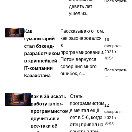
Посмотреть
девять лет
→
ушел из...
Как
Рассказываю о том,
как разочаровался
гуманитарий
16
в
февраля
стал бэкенд-
2021 г.
программировании.
разработчиком
54
Потом вернулся,
в крупнейшей
совершил много
IT-компании
Посмотреть
ошибок, с...
Казахстана
→
Как в 36 искать
Стать
программистом
работу junior-
12
я мечтал ещё
программистом,
февраля
лет в 5-6, когда
2021 г.
доучиться и
93
отец привёл на
все-таки её
работу, а там