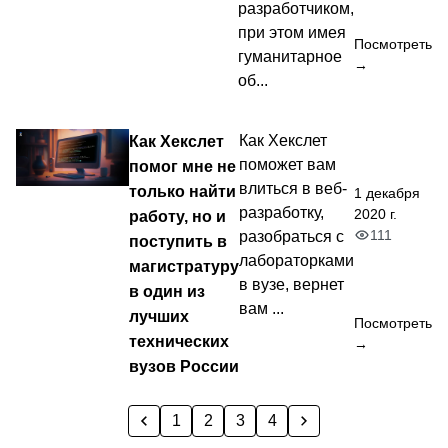
разработчиком,
при этом имея
Посмотреть
гуманитарное
→
об...
Как Хекслет
Как Хекслет
поможет вам
помог мне не
влиться в веб-
только найти
1 декабря
разработку,
2020 г.
работу, но и
111
разобраться с
поступить в
лабораторками
магистратуру
в вузе, вернет
в один из
вам ...
лучших
Посмотреть
технических
→
вузов России
1
2
3
4