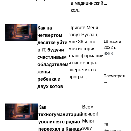
в медицинский
→
кол...
Как на
Привет! Меня
зовут Руслан,
четвертом
18 марта
мне 36 и это
десятке уйти
2022 г.
моя история
в IT, будучи
98
трансформации
счастливым
из инженера-
обладателем
энергетика в
жены,
Посмотреть
програ...
ребенка и
→
двух котов
Как
Всем
привет!
техногуманитарий
Меня
уволился с радио,
28
зовут
переехал в Канаду
февраля