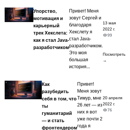
Упорство,
Привет! Меня
зовут Сергей и
мотивация и
13 мая
благодаря
карьерный
2022 г.
Хекслету я
трек Хекслета:
99
стал Java-
как я стал Java-
разработчиком.
разработчиком
Это моя
Посмотреть
большая
→
история...
Как
Привет!
Меня зовут
разубедить
20 апреля
Тимур, мне
себя в том, что
2022 г.
26 лет — из
ты
76
них я вот
гуманитарий
уже почти 2
— и стать
года я
фронтендером