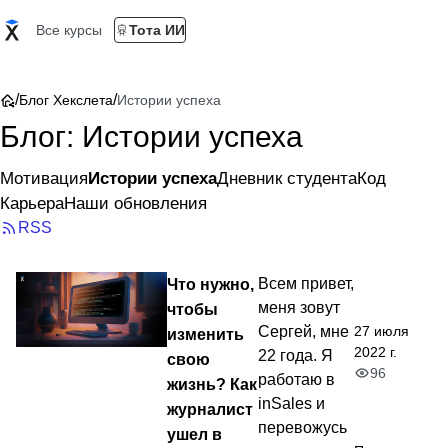
Все курсы
Тота ИИ
/
/
Блог Хекслета
Истории успеха
Блог: Истории успеха
Мотивация
Истории успеха
Дневник студента
Код
Карьера
Наши обновления
RSS
Что нужно,
Всем привет,
меня зовут
чтобы
27 июля
Сергей, мне
изменить
2022 г.
22 года. Я
свою
96
работаю в
жизнь? Как
inSales и
журналист
перевожусь
ушел в