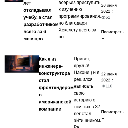
всерьез приступить
лет
28 июня
к изучению
откладывал
2022 г.
программирования,
учебу, а стал
51
но благодаря
разработчиком
Хекслету всего за
всего за 6
Посмотреть
по...
→
месяцев
Как я из
Привет,
друзья!
инженера-
Наконец и я
конструктора
22 июня
решился
2022 г.
стал
110
написать
фронтендером
свою
в
историю о
американской
том, как в 37
компании
Посмотреть
лет стал
→
айтишником.
Ра...