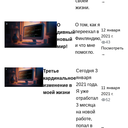
своей
→
жизни.
О
О том, как я
12 января
переехал в
дивный
2021 г.
Финляндию,
новый
43
и что мне
мир!
Посмотреть
помогло.
→
Третье
Сегодня 3
января
кардинальное
2021 года.
изменение в
11 января
Я уже
моей жизни
2021 г.
отработал
52
3 месяца
на новой
работе,
попал в