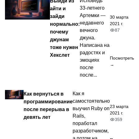
Выйди из
Исповедь
33-летнего
айти и
Артемки —
зайди
30 марта
недавнего
2021 г.
нормально:
87
вечного
почему
джуна.
джунам
Написана на
тоже нужен
радостях и
Хекслет
Посмотреть
эмоциях
→
после
после...
Как вернуться в
Как я
самостоятельно
программирование
23 марта
выучил Ruby on
после перерыва в
2021 г.
Rails,
девять лет
359
поработал
разработчиком,
а потом на