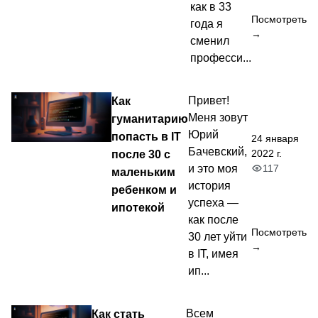
как в 33
Посмотреть
года я
→
сменил
професси...
Как
Привет!
Меня зовут
гуманитарию
Юрий
попасть в IT
24 января
Бачевский,
2022 г.
после 30 с
117
и это моя
маленьким
история
ребенком и
успеха —
ипотекой
как после
Посмотреть
30 лет уйти
→
в IT, имея
ип...
Как стать
Всем