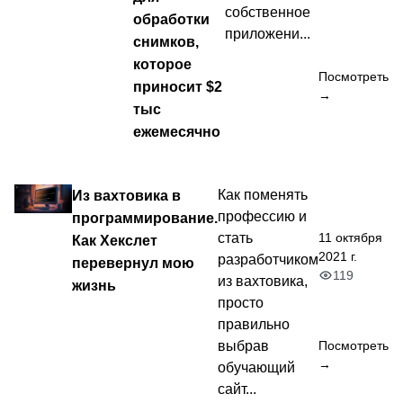
собственное
обработки
приложени...
снимков,
которое
Посмотреть
приносит $2
→
тыс
ежемесячно
Из вахтовика в
Как поменять
профессию и
программирование.
11 октября
стать
Как Хекслет
2021 г.
разработчиком
перевернул мою
119
из вахтовика,
жизнь
просто
правильно
выбрав
Посмотреть
→
обучающий
сайт...