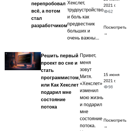
Хекслет,
перепробовал
2021 г.
трудоустройство
всё, а потом
62
и боль как
стал
предвестник
разработчиком
Посмотреть
больших и
→
очень важны...
Решить первый
Привет,
меня
проект во сне и
зовут
стать
15 июня
Митя.
программистом,
2021 г.
«Хекслет»
или Как Хекслет
98
изменил
подарил мне
мою жизнь
состояние
и подарил
потока
мне
состояние
Посмотреть
потока.
→