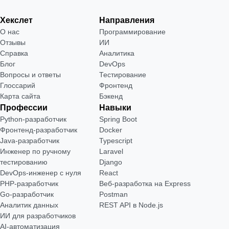
Хекслет
Направления
О нас
Программирование
Отзывы
ИИ
Справка
Аналитика
Блог
DevOps
Вопросы и ответы
Тестирование
Глоссарий
Фронтенд
Карта сайта
Бэкенд
Профессии
Навыки
Python-разработчик
Spring Boot
Фронтенд-разработчик
Docker
Java-разработчик
Typescript
Инженер по ручному
Laravel
тестированию
Django
DevOps-инженер с нуля
React
РНР-разработчик
Веб-разработка на Express
Go-разработчик
Postman
Аналитик данных
REST API в Node.js
ИИ для разработчиков
AI-автоматизация