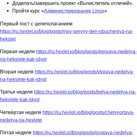
Доделать/завершить проект «Вычислитель отличий».
Пройти курс «
Администрирование Linux
»
Первый пост с целеполаганием
https://ru.hexlet.io/blog/posts/moy-pervyy-den-obucheniya-na-
hekslet
Первая неделя
https://ru.hexlet.io/blog/posts/pervaya-nedelya-
na-hekslete-kak-idyot
Вторая неделя
https://ru.hexlet.io/blog/posts/vtoraya-nedelya-
na-hekslete-kak-idyot
Третья неделя
https://ru.hexlet.io/blog/posts/tretya-nedelya-na-
hekslete-kak-idyot
Четвёртая неделя
https://ru.hexlet.io/blog/posts/chetvyortaya-
nedelya-na-hexlete
Пятая неделя
https://ru.hexlet.io/blog/posts/pyataya-nedelya-