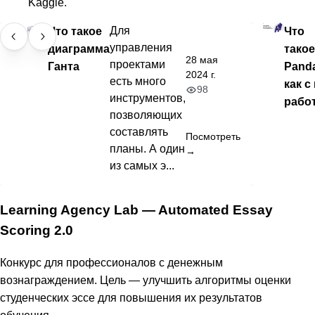
Kaggle.
Что такое
Для
Что
управления
диаграмма
такое
28 мая
проектами
Ганта
Pand
2024 г.
есть много
как с
98
инструментов,
рабо
позволяющих
составлять
Посмотреть
планы. А один
→
из самых э...
Learning Agency Lab — Automated Essay
Scoring 2.0
Конкурс для профессионалов с денежным
вознаграждением. Цель — улучшить алгоритмы оценки
студенческих эссе для повышения их результатов