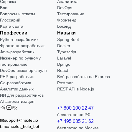
Справка
Аналитика
Блог
DevOps
Вопросы и ответы
Тестирование
Глоссарий
Фронтенд
Карта сайта
Бэкенд
Профессии
Навыки
Python-разработчик
Spring Boot
Фронтенд-разработчик
Docker
Java-разработчик
Typescript
Инженер по ручному
Laravel
тестированию
Django
DevOps-инженер с нуля
React
РНР-разработчик
Веб-разработка на Express
Go-разработчик
Postman
Аналитик данных
REST API в Node.js
ИИ для разработчиков
AI-автоматизация
+7 800 100 22 47
бесплатно по РФ
support@hexlet.io
+7 495 085 21 62
t.me/hexlet_help_bot
бесплатно по Москве