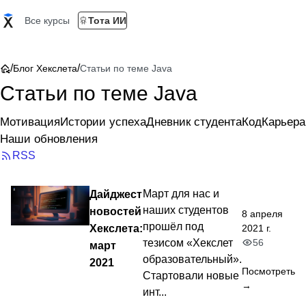
Все курсы
Тота ИИ
/
/
Блог Хекслета
Статьи по теме Java
Статьи по теме Java
Мотивация
Истории успеха
Дневник студента
Код
Карьера
Наши обновления
RSS
Дайджест
Март для нас и
наших студентов
новостей
8 апреля
прошёл под
Хекслета:
2021 г.
56
тезисом «Хекслет
март
образовательный».
2021
Посмотреть
Стартовали новые
→
инт...