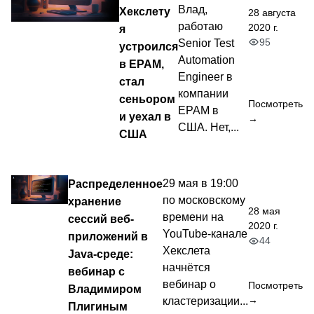
Влад,
Хекслету
28 августа
работаю
2020 г.
я
95
Senior Test
устроился
Automation
в EPAM,
Engineer в
стал
компании
сеньором
Посмотреть
EPAM в
и уехал в
→
США. Нет,...
США
Распределенное
29 мая в 19:00
по московскому
хранение
28 мая
времени на
сессий веб-
2020 г.
YouTube-канале
приложений в
44
Хекслета
Java-среде:
начнётся
вебинар с
вебинар о
Посмотреть
Владимиром
→
кластеризации...
Плигиным