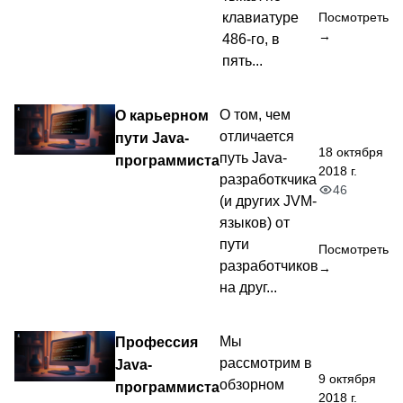
клавиатуре
Посмотреть
→
486-го, в
пять...
О карьерном
О том, чем
отличается
пути Java-
18 октября
путь Java-
программиста
2018 г.
разработкчика
46
(и других JVM-
языков) от
пути
Посмотреть
разработчиков
→
на друг...
Профессия
Мы
рассмотрим в
Java-
9 октября
обзорном
программиста
2018 г.