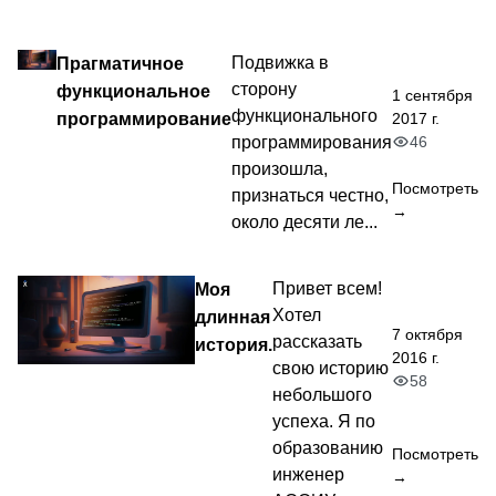
Прагматичное
Подвижка в
сторону
функциональное
1 сентября
функционального
программирование
2017 г.
46
программирования
произошла,
Посмотреть
признаться честно,
→
около десяти ле...
Моя
Привет всем!
Хотел
длинная
7 октября
рассказать
история.
2016 г.
свою историю
58
небольшого
успеха. Я по
образованию
Посмотреть
инженер
→