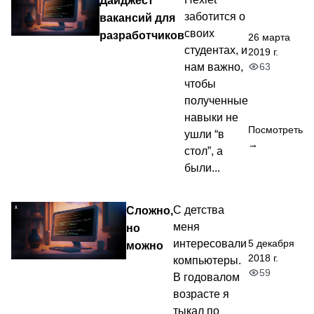
Дайджест
заботится о
вакансий для
своих
разработчиков
26 марта
студентах, и
2019 г.
63
нам важно,
чтобы
полученные
навыки не
Посмотреть
ушли “в
→
стол”, а
были...
Сложно,
С детства
меня
но
5 декабря
интересовали
можно
2018 г.
компьютеры.
59
В годовалом
возрасте я
тыкал по