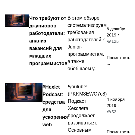
Что требуют от
В этом обзоре
систематизируем
джуниоров
5 декабря
требования
работодатели:
2019 г.
работодателей к
анализ
125
Junior-
вакансий для
программистам,
младших
Посмотреть
а также
программистов
→
обобщаем у...
#Hexlet
!youtube!
(PKKM8EWO7c8)
Podcast:
4 ноября
Подкаст
средства
2019 г.
Хекслета
для
52
продолжает
ускорения
развиваться.
web
Основным
Посмотреть