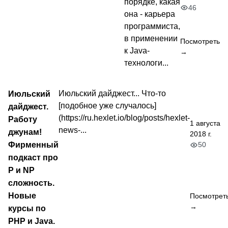
порядке, какая
46
она - карьера
программиста,
в применении
Посмотреть
к Java-
→
технологи...
Июльский
Июльский дайджест... Что-то
[подобное уже случалось]
дайджест.
(https://ru.hexlet.io/blog/posts/hexlet-
Работу
1 августа
news-...
джунам!
2018 г.
Фирменный
50
подкаст про
P и NP
сложность.
Новые
Посмотрет
→
курсы по
PHP и Java.