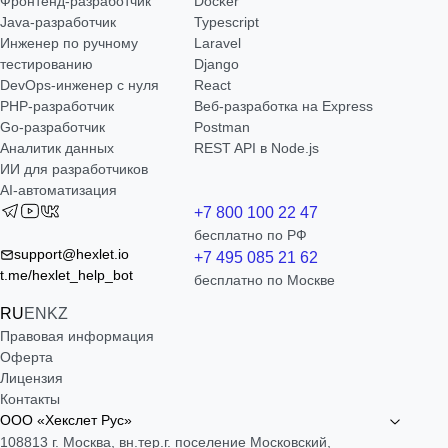
Фронтенд-разработчик
Docker
Java-разработчик
Typescript
Инженер по ручному
Laravel
тестированию
Django
DevOps-инженер с нуля
React
РНР-разработчик
Веб-разработка на Express
Go-разработчик
Postman
Аналитик данных
REST API в Node.js
ИИ для разработчиков
AI-автоматизация
+7 800 100 22 47
бесплатно по РФ
support@hexlet.io
+7 495 085 21 62
t.me/hexlet_help_bot
бесплатно по Москве
RU
EN
KZ
Правовая информация
Оферта
Лицензия
Контакты
ООО «Хекслет Рус»
108813 г. Москва, вн.тер.г. поселение Московский,