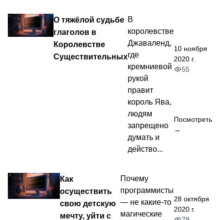
О тяжёлой судьбе
В
королевстве
глаголов в
Джаваленд,
Королевстве
10 ноября
где
Существительных
2020 г.
кремниевой
55
рукой
правит
король Ява,
людям
Посмотреть
запрещено
→
думать и
действо...
Как
Почему
программисты
осуществить
28 октября
— не какие-то
свою детскую
2020 г.
магические
мечту, уйти с
79