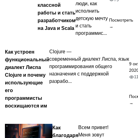
люди, как
классной
исполнить
работы и стать
детскую мечту
разработчиком
Посмотреть
и стать
→
на Java и Scala
программис...
Как устроен
Clojure —
современный диалект Лиспа, язык
функциональный
9 ок
программирования общего
диалект Лиспа
2020
назначения с поддержкой
Clojure и почему
1
разрабо...
использующие
его
Пос
программисты
→
восхищаются им
Как
Всем привет!
Меня зовут
благодаря