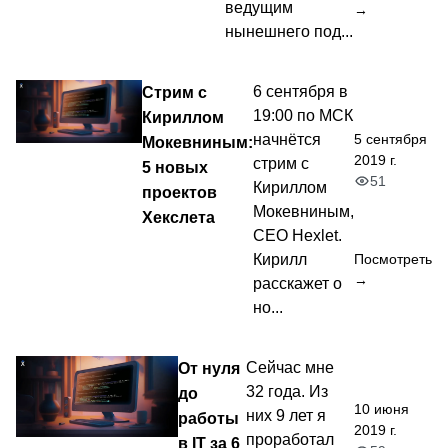
ведущим
→
нынешнего под...
Стрим с
6 сентября в
19:00 по МСК
Кириллом
5 сентября
начнётся
Мокевниным:
2019 г.
стрим с
5 новых
51
Кириллом
проектов
Мокевниным,
Хекслета
CEO Hexlet.
Кирилл
Посмотреть
→
расскажет о
но...
От нуля
Сейчас мне
32 года. Из
до
10 июня
них 9 лет я
работы
2019 г.
проработал
в IT за 6