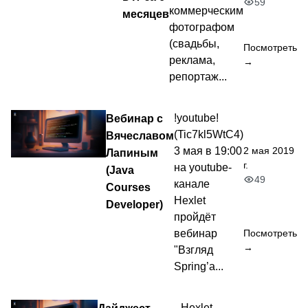
59
коммерческим
месяцев
фотографом
(свадьбы,
Посмотреть
реклама,
→
репортаж...
Вебинар с
!youtube!
(Tic7kl5WtC4)
Вячеславом
2 мая 2019
3 мая в 19:00
Лапиным
г.
на youtube-
(Java
49
канале
Courses
Hexlet
Developer)
пройдёт
вебинар
Посмотреть
→
"Взгляд
Spring’а...
Hexlet