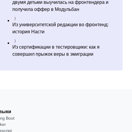
двумя детьми выучилась на фронтендера и
получила оффер в Модульбан
Из университетской редакции во фронтенд:
история Насти
Из сертификации в тестировщики: как я
совершил прыжок веры в эмиграции
выки
ing Boot
ker
escript