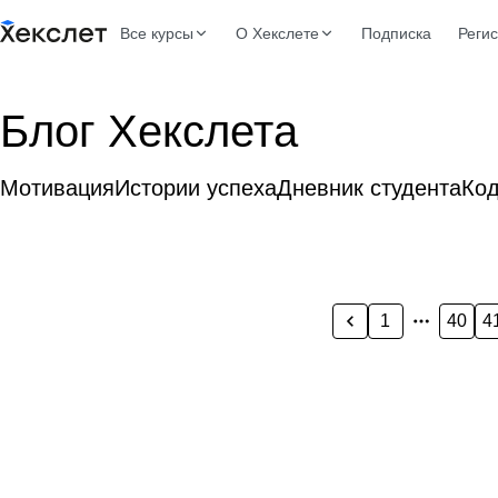
Все курсы
О Хекслете
Подписка
Реги
Блог Хекслета
Мотивация
Истории успеха
Дневник студента
Ко
1
40
4