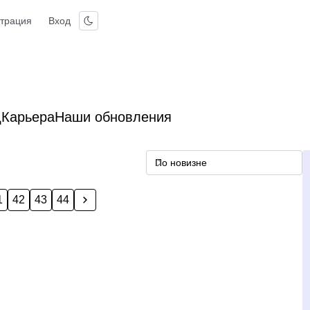
страция
Вход
д
Карьера
Наши обновления
1
42
43
44