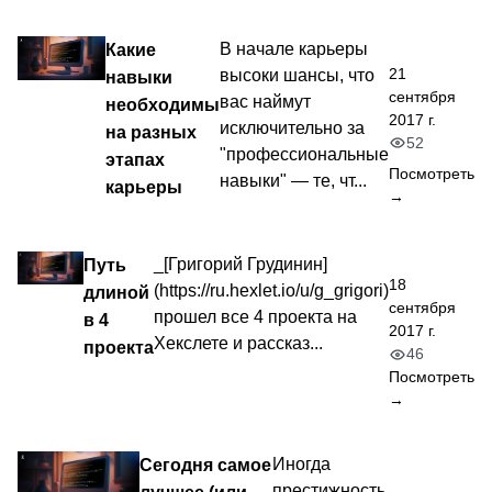
Какие
В начале карьеры
21
высоки шансы, что
навыки
сентября
вас наймут
необходимы
2017 г.
исключительно за
на разных
52
"профессиональные
этапах
Посмотреть
навыки" — те, чт...
карьеры
→
Путь
_[Григорий Грудинин]
18
(https://ru.hexlet.io/u/g_grigori)
длиной
сентября
прошел все 4 проекта на
в 4
2017 г.
Хекслете и рассказ...
проекта
46
Посмотреть
→
Сегодня самое
Иногда
престижность