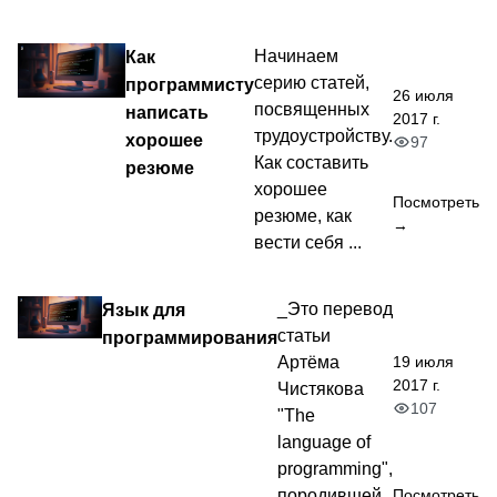
Как
Начинаем
серию статей,
программисту
26 июля
посвященных
написать
2017 г.
трудоустройству.
хорошее
97
Как составить
резюме
хорошее
Посмотреть
резюме, как
→
вести себя ...
Язык для
_Это перевод
статьи
программирования
19 июля
Артёма
2017 г.
Чистякова
107
"The
language of
programming",
породившей
Посмотреть