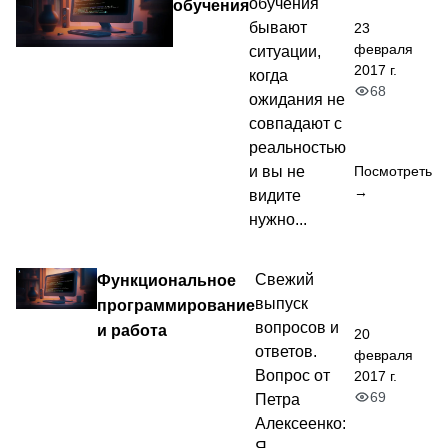
обучения
обучения
бывают
23
февраля
ситуации,
2017 г.
когда
68
ожидания не
совпадают с
реальностью
Посмотреть
и вы не
→
видите
нужно...
Функциональное
Свежий
выпуск
программирование
вопросов и
и работа
20
ответов.
февраля
Вопрос от
2017 г.
69
Петра
Алексеенко:
Я