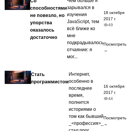
Со
Чем больше я
зарывался в
способностями
18 октября
изучения
не повезло, но
2017 г.
JavaScript, тем
упорства
49
всё ближе ко
оказалось
мне
достаточно
подкрадывалось
Посмотреть
отчаяние: я
→
мог...
Стать
Интернет,
особенно в
программистом
16 октября
последнее
2017 г.
время,
44
полнится
историями о
том как бывший
Посмотреть
_<профессия>_
→
стал прог...