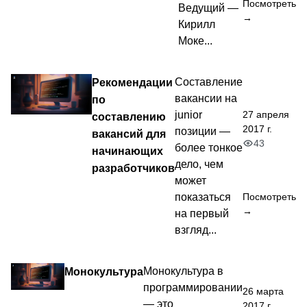
Посмотреть
Ведущий —
→
Кирилл
Моке...
Рекомендации
Составление
вакансии на
по
27 апреля
junior
составлению
2017 г.
позиции —
вакансий для
43
более тонкое
начинающих
дело, чем
разработчиков
может
показаться
Посмотреть
→
на первый
взгляд...
Монокультура
Монокультура в
программировании
26 марта
— это
2017 г.