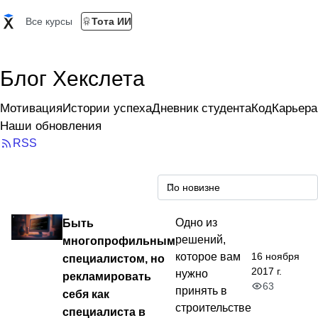
Все курсы
Тота ИИ
Блог Хекслета
Мотивация
Истории успеха
Дневник студента
Код
Карьера
Наши обновления
RSS
Быть
Одно из
решений,
многопрофильным
16 ноября
которое вам
специалистом, но
2017 г.
нужно
рекламировать
63
принять в
себя как
строительстве
специалиста в