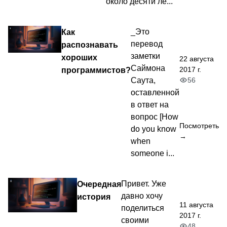
около десяти ле...
Как
_Это
перевод
распознавать
заметки
хороших
22 августа
Саймона
2017 г.
программистов?
56
Саута,
оставленной
в ответ на
вопрос [How
Посмотреть
do you know
→
when
someone i...
Очередная
Привет. Уже
давно хочу
история
11 августа
поделиться
2017 г.
своими
48