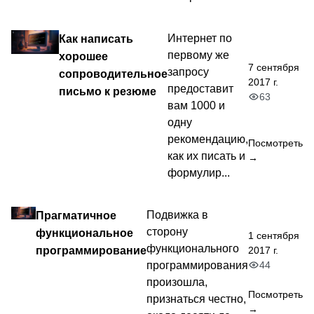
Как написать
Интернет по
первому же
хорошее
7 сентября
запросу
сопроводительное
2017 г.
предоставит
письмо к резюме
63
вам 1000 и
одну
рекомендацию,
Посмотреть
как их писать и
→
формулир...
Прагматичное
Подвижка в
сторону
функциональное
1 сентября
функционального
программирование
2017 г.
44
программирования
произошла,
Посмотреть
признаться честно,
→