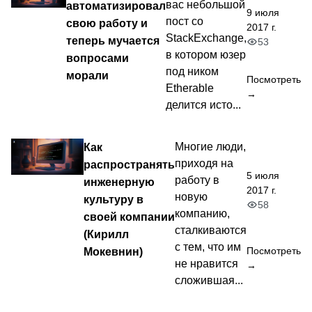
вас небольшой
автоматизировал
9 июля
пост со
свою работу и
2017 г.
StackExchange,
теперь мучается
53
в котором юзер
вопросами
под ником
морали
Посмотреть
Etherable
→
делится исто...
Как
Многие люди,
приходя на
распространять
5 июля
работу в
инженерную
2017 г.
новую
культуру в
58
компанию,
своей компании
сталкиваются
(Кирилл
с тем, что им
Мокевнин)
Посмотреть
не нравится
→
сложившая...