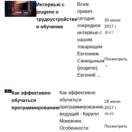
Интервью с
Всем
привет,
jougene о
сегодня
трудоустройстве
30 июня
очередное
2017 г.
и обучении
47
интервью с
нашим
товарищем
Евгением
Посмотреть
Синицыным
→
(jougene).
Евгений ...
Как эффективно
Как эффективно
обучаться
обучаться
28 июня
программированию,
программированию
2017 г.
49
ведущий - Кирилл
Мокевнин.
Посмотреть
Особенности