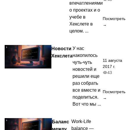
впечатлениями
о проектах и о
учебе в
Посмотреть
Хекслете в
→
целом. ...
Новости
У нас
накопилось
Хекслета
11 августа
чуть-чуть
2017 г.
новостей и
43
решили еще
раз собрать
все вместе и
Посмотреть
поделиться.
→
Вот что мы ...
Баланс
Work-Life
balance —
между