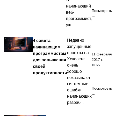
начинающий
Посмотреть
веб-
→
программист,
уж...
4 совета
Недавно
запущенные
начинающим
проекты на
программистам
11 февраля
Хекслете
2017 г.
для повышения
65
очень
своей
хорошо
продуктивности
показывают
системные
Посмотреть
ошибки
→
начинающих
разраб...