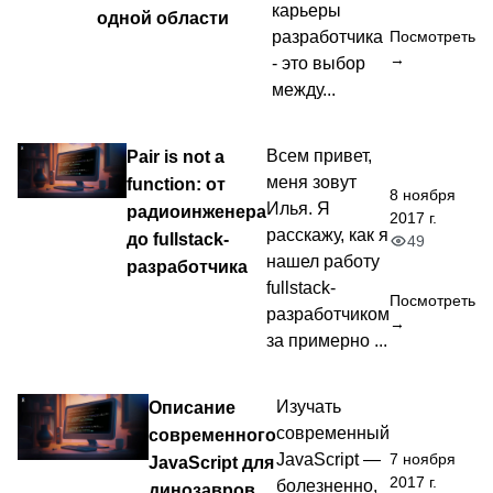
карьеры
одной области
разработчика
Посмотреть
→
- это выбор
между...
Pair is not a
Всем привет,
меня зовут
function: от
8 ноября
Илья. Я
радиоинженера
2017 г.
расскажу, как я
до fullstack-
49
нашел работу
разработчика
fullstack-
Посмотреть
разработчиком
→
за примерно ...
Описание
Изучать
современный
современного
7 ноября
JavaScript —
JavaScript для
2017 г.
болезненно,
динозавров