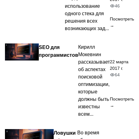
46
использование
одного стека для
Посмотреть
решения всех
→
возникающих зад...
SEO для
Кирилл
Мокевнин
программистов
22 марта
рассказывает
2017 г.
об аспектах
64
поисковой
оптимизации,
которые
должны быть
Посмотреть
→
известны
всем...
Ловушки
Во время