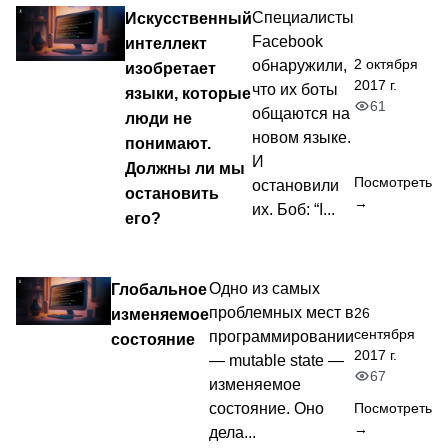
Искусственный
Специалисты
Facebook
интеллект
2 октября
обнаружили,
изобретает
2017 г.
что их боты
языки, которые
61
общаются на
люди не
новом языке.
понимают.
И
Должны ли мы
Посмотреть
остановили
остановить
→
их. Боб: “I...
его?
Глобальное
Одно из самых
проблемных мест в
26
изменяемое
сентября
программировании
состояние
2017 г.
— mutable state —
67
изменяемое
Посмотреть
состояние. Оно
→
дела...