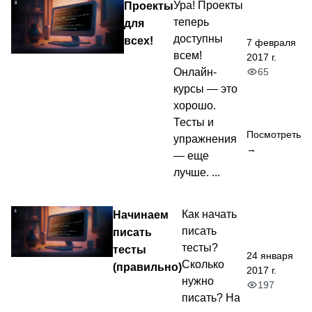
Проекты
Ура! Проекты
теперь
для
доступны
всех!
7 февраля
всем!
2017 г.
65
Онлайн-
курсы — это
хорошо.
Тесты и
Посмотреть
упражнения
→
— еще
лучше. ...
Начинаем
Как начать
писать
писать
тесты?
тесты
24 января
Сколько
(правильно)
2017 г.
нужно
197
писать? На