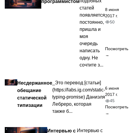
подобных
программистом
статей
8 июня
появляется
2017 г.
50
постоянно,
пришла и
моя
очередь
Посмотреть
написать
→
одну. Не
сочтите з...
Несдержанное
_Это перевод [статьи]
6 июня
(https://labs.ig.com/static-
обещание
2017 г.
typing-promise) Даниэля
статической
45
Лебреро, которая
типизации
Посмотреть
также б...
→
Интервью с
Интервью с