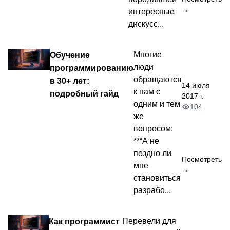
→
интересные
дискусс...
Обучение
Многие
люди
программированию
обращаются
в 30+ лет:
14 июля
к нам с
подробный гайд
2017 г.
одним и тем
104
же
вопросом:
**“А не
поздно ли
Посмотреть
мне
→
становиться
разрабо...
Как программист
Перевели для