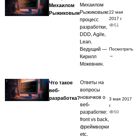
Михаилом
Михаилом
22 мая
Рыжиковым:
Рыжиковым
2017 г.
процесс
51
разработки,
DDD, Agile,
Lean.
Ведущий —
Посмотреть
→
Кирилл
Мокевнин.
Что такое
Ответы на
вопросы
веб-
новичков о
разработка?
3 мая 2017
веб-
г.
50
разработке:
front vs back,
фреймворки
etc.