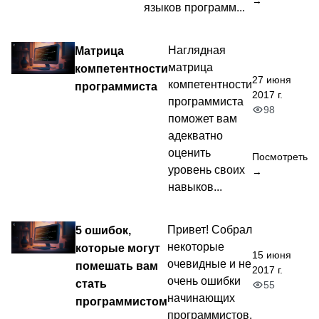
→
языков программ...
Матрица
Наглядная
матрица
компетентности
27 июня
компетентности
программиста
2017 г.
программиста
98
поможет вам
адекватно
оценить
Посмотреть
уровень своих
→
навыков...
5 ошибок,
Привет! Собрал
некоторые
которые могут
15 июня
очевидные и не
помешать вам
2017 г.
очень ошибки
стать
55
начинающих
программистом
программистов.