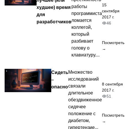
лучшее (или
15
работы
худшее) время
сентября
программиста
для
2017 г.
ломается
разработчиков
46
коллегой,
который
разбивает
Посмотреть
голову о
→
клавиатуру....
Сидеть
Множество
исследований
–
8 сентября
связали
опасно
2017 г.
длительное
51
обездвиженное
сидячее
положение с
Посмотреть
диабетом,
→
гипертензие...