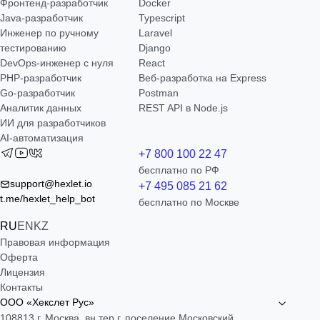
Фронтенд-разработчик
Docker
Java-разработчик
Typescript
Инженер по ручному
Laravel
тестированию
Django
DevOps-инженер с нуля
React
РНР-разработчик
Веб-разработка на Express
Go-разработчик
Postman
Аналитик данных
REST API в Node.js
ИИ для разработчиков
AI-автоматизация
+7 800 100 22 47
бесплатно по РФ
support@hexlet.io
+7 495 085 21 62
t.me/hexlet_help_bot
бесплатно по Москве
RU
EN
KZ
Правовая информация
Оферта
Лицензия
Контакты
ООО «Хекслет Рус»
108813 г. Москва, вн.тер.г. поселение Московский,