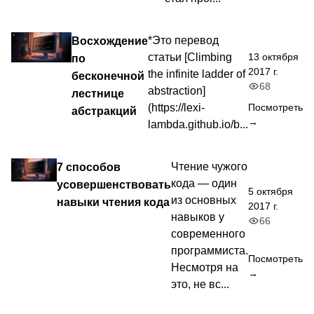
Восхождение
*Это перевод
13 октября
статьи [Climbing
по
2017 г.
the infinite ladder of
бесконечной
68
abstraction]
лестнице
(https://lexi-
Посмотреть
абстракций
→
lambda.github.io/b...
7 способов
Чтение чужого
кода — один
усовершенствовать
5 октября
из основных
навыки чтения кода
2017 г.
навыков у
66
современного
программиста.
Посмотреть
Несмотря на
→
это, не вс...