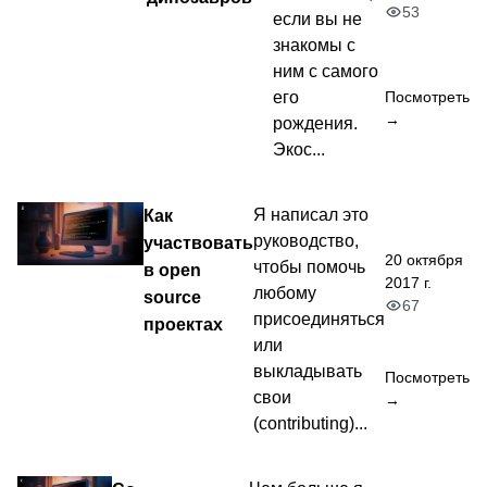
53
если вы не
знакомы с
ним с самого
его
Посмотреть
→
рождения.
Экос...
Как
Я написал это
руководство,
участвовать
20 октября
чтобы помочь
в open
2017 г.
любому
source
67
присоединяться
проектах
или
выкладывать
Посмотреть
свои
→
(contributing)...