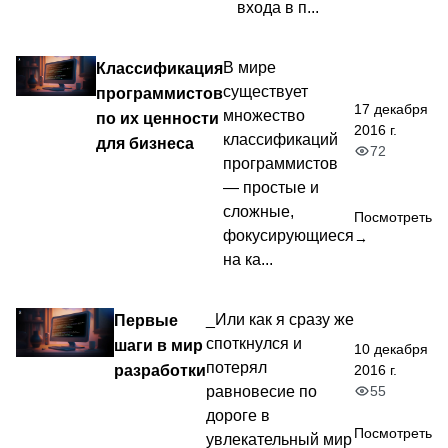
входа в п...
Классификация
В мире
существует
программистов
17 декабря
множество
по их ценности
2016 г.
классификаций
для бизнеса
72
программистов
— простые и
сложные,
Посмотреть
фокусирующиеся
→
на ка...
Первые
_Или как я сразу же
споткнулся и
шаги в мир
10 декабря
потерял
разработки
2016 г.
55
равновесие по
дороге в
Посмотреть
увлекательный мир