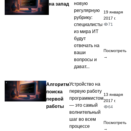
новую
на запад
регулярную
19 января
рубрику:
2017 г.
71
специалисты
из мира ИТ
будут
отвечать на
Посмотреть
ваши
→
вопросы и
дават...
Алгоритм
Устройство на
первую работу
поиска
13 января
программистом
первой
2017 г.
— это самый
работы
64
волнительный
шаг во всем
Посмотреть
процессе
→