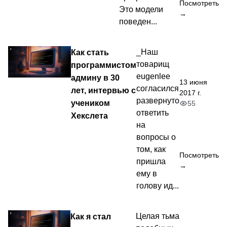
Посмотреть
Это модели
→
поведен...
Как стать
_Наш
товарищ
программистом
eugenlee
админу в 30
13 июня
согласился
лет, интервью с
2017 г.
развернуто
учеником
55
ответить
Хекслета
на
вопросы о
том, как
Посмотреть
пришла
→
ему в
голову ид...
Как я стал
Целая тьма