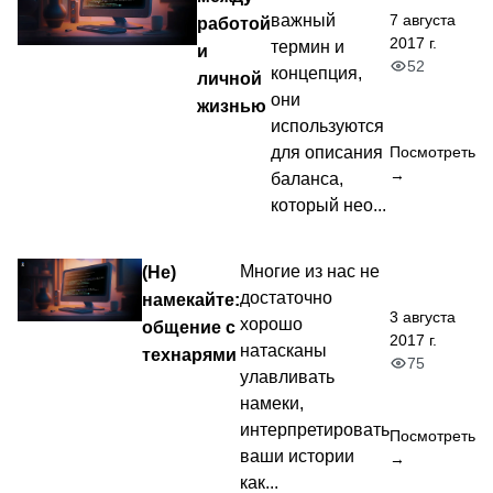
7 августа
важный
работой
2017 г.
термин и
и
52
концепция,
личной
они
жизнью
используются
для описания
Посмотреть
→
баланса,
который нео...
(Не)
Многие из нас не
достаточно
намекайте:
3 августа
хорошо
общение с
2017 г.
натасканы
технарями
75
улавливать
намеки,
интерпретировать
Посмотреть
ваши истории
→
как...