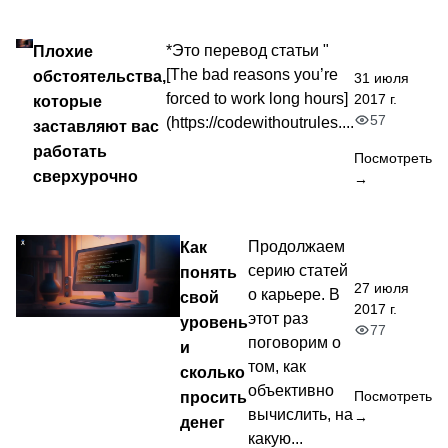
Плохие
*Это перевод статьи "
[The bad reasons you’re
обстоятельства,
31 июля
forced to work long hours]
2017 г.
которые
57
(https://codewithoutrules....
заставляют вас
работать
Посмотреть
сверхурочно
→
Как
Продолжаем
серию статей
понять
27 июля
о карьере. В
свой
2017 г.
этот раз
уровень
77
поговорим о
и
том, как
сколько
объективно
просить
Посмотреть
вычислить, на
→
денег
какую...