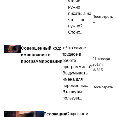
что их
нужно
писать, а на
Посмотреть
что — не
→
нужно?
Стоит...
Совершенный код:
> Что самое
трудное в
именование в
21 января
работе
программировании
2017 г.
программиста?
315
Выдумывать
имена для
переменных.
Посмотреть
Эта шутка
→
пользует...
Релокация
Открываем