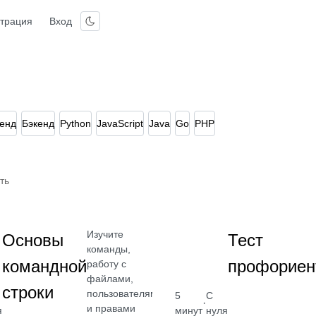
страция
Вход
енд
Бэкенд
Python
JavaScript
Java
Go
PHP
ть
Изучите
Основы
Тест
команды,
командной
профориен
работу с
файлами,
строки
пользователями
5
С
·
и правами
я
минут
нуля