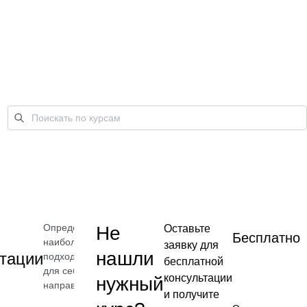
Определите
Не
Оставьте
Бесплатно
наиболее
заявку для
нашли
тации
подходящее
бесплатной
для себя
консультации
нужный
направление
и получите