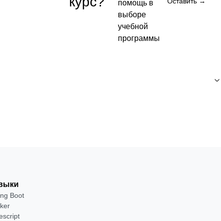
курс?
Оставить →
помощь в
выборе
Бесплатно
учебной
программы
Посмотреть →
выки
ing Boot
ker
escript