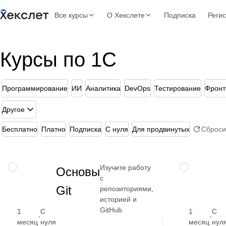
Все курсы
О Хекслете
Подписка
Реги
Курсы по 1С
Программирование
ИИ
Аналитика
DevOps
Тестирование
Фронт
Другое
Бесплатно
Платно
Подписка
С нуля
Для продвинутых
Сброси
Изучите работу
НАВЫК
НАВЫК
Основы
с
Git
репозиториями,
историей и
GitHub
1
С
1
С
·
·
месяц
нуля
месяц
нул