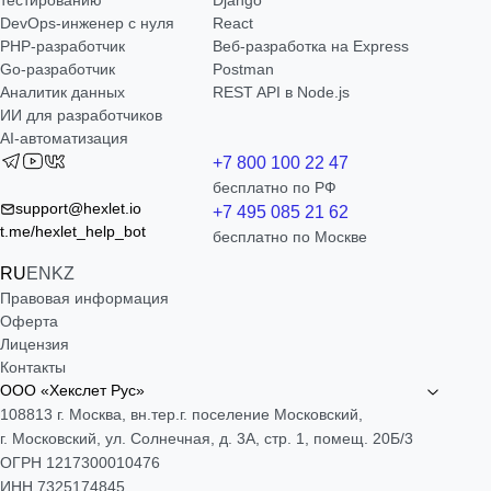
тестированию
Django
DevOps-инженер с нуля
React
РНР-разработчик
Веб-разработка на Express
Go-разработчик
Postman
Аналитик данных
REST API в Node.js
ИИ для разработчиков
AI-автоматизация
+7 800 100 22 47
бесплатно по РФ
support@hexlet.io
+7 495 085 21 62
t.me/hexlet_help_bot
бесплатно по Москве
RU
EN
KZ
Правовая информация
Оферта
Лицензия
Контакты
ООО «Хекслет Рус»
108813 г. Москва, вн.тер.г. поселение Московский,
г. Московский, ул. Солнечная, д. 3А, стр. 1, помещ. 20Б/3
ОГРН 1217300010476
ИНН 7325174845