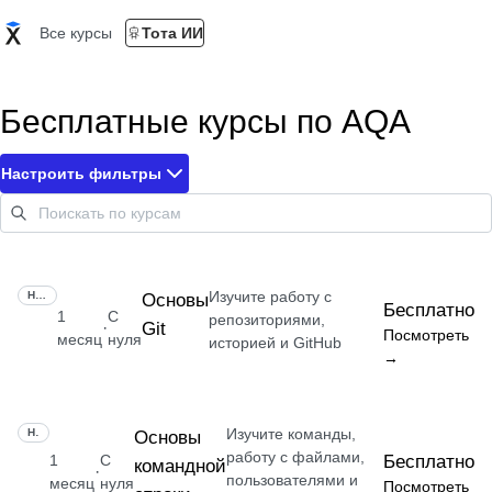
Все курсы
Тота ИИ
Бесплатные курсы по AQA
Настроить фильтры
Изучите работу с
НАВЫК
Основы
Бесплатно
1
С
репозиториями,
Git
·
Посмотреть
месяц
нуля
историей и GitHub
→
Изучите команды,
НАВЫК
Основы
работу с файлами,
1
С
Бесплатно
командной
·
пользователями и
месяц
нуля
Посмотреть