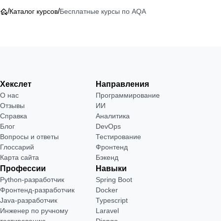
/
/
Каталог курсов
Бесплатные курсы по AQA
Хекслет
Направления
О нас
Программирование
Отзывы
ИИ
Справка
Аналитика
Блог
DevOps
Вопросы и ответы
Тестирование
Глоссарий
Фронтенд
Карта сайта
Бэкенд
Профессии
Навыки
Python-разработчик
Spring Boot
Фронтенд-разработчик
Docker
Java-разработчик
Typescript
Инженер по ручному
Laravel