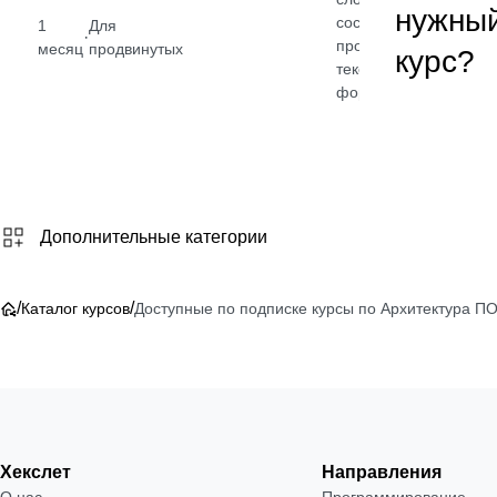
нужны
состояние,
1
Для
·
процессы,
месяц
продвинутых
курс?
от 2 4
тексты и
₽
формы
Посмотре
→
Дополнительные категории
/
/
Каталог курсов
Доступные по подписке курсы по Архитектура П
Хекслет
Направления