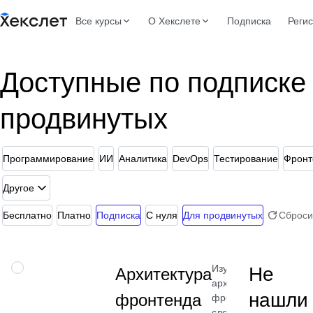
Все курсы
О Хекслете
Подписка
Реги
Доступные по подписке
продвинутых
Программирование
ИИ
Аналитика
DevOps
Тестирование
Фронт
Другое
Бесплатно
Платно
Подписка
С нуля
Для продвинутых
Сброси
Изучите
НАВЫК
Не
Архитектура
архитектуру
нашли
фронтенда
фронтенда:
слои,