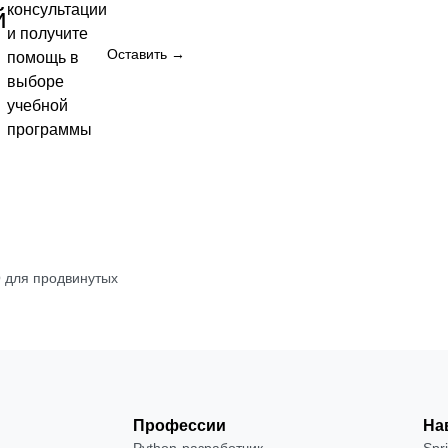
консультации
й
и получите
00
Оставить →
помощь в
выборе
учебной
ть
программы
О для продвинутых
Профессии
На