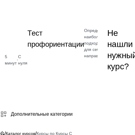
Определите
Не
Тест
наиболее
нашли
профориентации
подходящее
для себя
нужны
направление
5
С
·
минут
нуля
курс?
Бесплат
Посмотреть
Дополнительные категории
/
/
Каталог курсов
Курсы по Курсы С