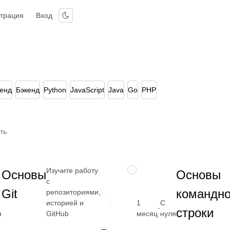
страция
Вход
енд
Бэкенд
Python
JavaScript
Java
Go
PHP
ть
Изучите работу
НАВЫК
Основы
Основы
с
Git
командн
репозиториями,
историей и
1
С
от 2 400
·
строки
GitHub
я
месяц
нуля
₽