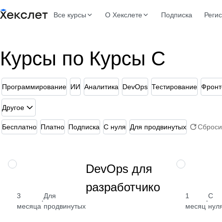
Все курсы
О Хекслете
Подписка
Реги
Курсы по Курсы С
Программирование
ИИ
Аналитика
DevOps
Тестирование
Фронт
Другое
Бесплатно
Платно
Подписка
С нуля
Для продвинутых
Сброси
Изучите
ПРОФЕССИЯ
НАВЫК
DevOps для
деплой,
разработчиков
автоматизацию,
GitHub Actions,
3
Для
1
С
·
·
Docker, Ansible,
месяца
продвинутых
месяц
нул
Terraform, IaC