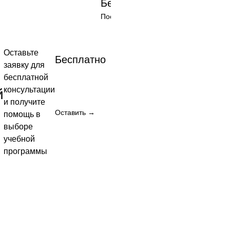
Бесплатно
Посмотреть
→
Посмотреть →
Оставьте
Бесплатно
заявку для
бесплатной
консультации
й
и получите
Оставить →
помощь в
выборе
но
учебной
программы
 →