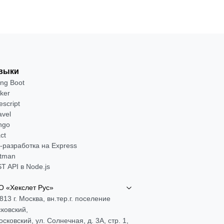
выки
ing Boot
ker
escript
avel
ngo
ct
-разработка на Express
tman
T API в Node.js
 «Хекслет Рус»
813 г. Москва, вн.тер.г. поселение
ковский,
Московский, ул. Солнечная, д. 3А, стр. 1,