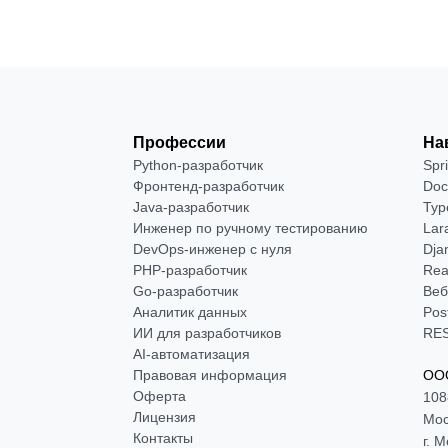
Профессии
На
Python-разработчик
Spr
Фронтенд-разработчик
Doc
Java-разработчик
Typ
Инженер по ручному тестированию
Lar
DevOps-инженер с нуля
Dja
РНР-разработчик
Rea
Go-разработчик
Веб
Аналитик данных
Pos
ИИ для разработчиков
RES
AI-автоматизация
Правовая информация
ООО
Оферта
108
Лицензия
Мос
Контакты
г. 