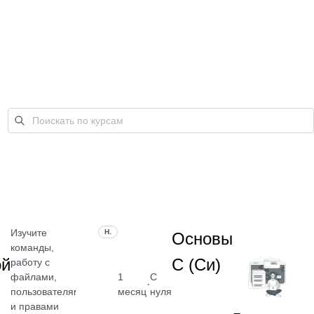
Изучите
НАВЫК
Основы
команды,
ой
C (Си)
работу с
файлами,
1
С
·
пользователями
месяц
нуля
и правами