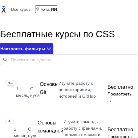
Все курсы
Тота ИИ
Бесплатные курсы по CSS
Настроить фильтры
Изучите работу с
НАВЫК
Основы
Бесплатно
1
С
репозиториями,
Git
·
Посмотреть
месяц
нуля
историей и GitHub
→
Изучите команды,
НАВЫК
Основы
работу с файлами,
1
С
Бесплатно
командной
·
пользователями и
месяц
нуля
Посмотреть