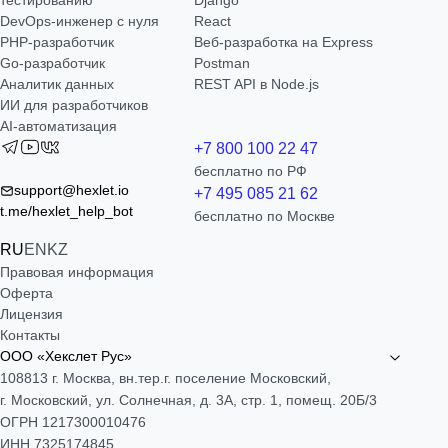
тестированию
Django
DevOps-инженер с нуля
React
РНР-разработчик
Веб-разработка на Express
Go-разработчик
Postman
Аналитик данных
REST API в Node.js
ИИ для разработчиков
AI-автоматизация
+7 800 100 22 47
бесплатно по РФ
support@hexlet.io
+7 495 085 21 62
t.me/hexlet_help_bot
бесплатно по Москве
RU
EN
KZ
Правовая информация
Оферта
Лицензия
Контакты
ООО «Хекслет Рус»
108813 г. Москва, вн.тер.г. поселение Московский,
г. Московский, ул. Солнечная, д. 3А, стр. 1, помещ. 20Б/3
ОГРН 1217300010476
ИНН 7325174845