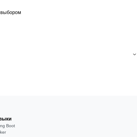
с выбором
выки
ing Boot
ker