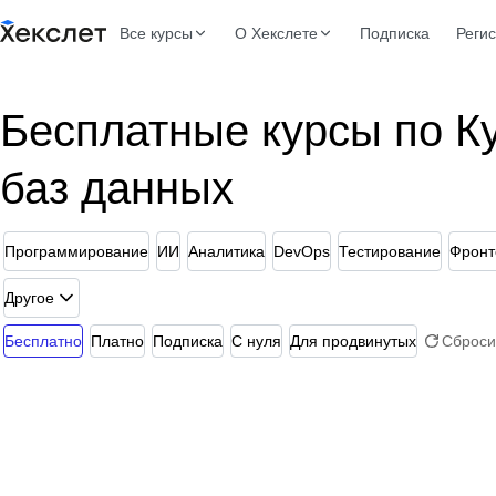
Все курсы
О Хекслете
Подписка
Реги
Бесплатные курсы по К
баз данных
Программирование
ИИ
Аналитика
DevOps
Тестирование
Фронт
Другое
Бесплатно
Платно
Подписка
С нуля
Для продвинутых
Сброси