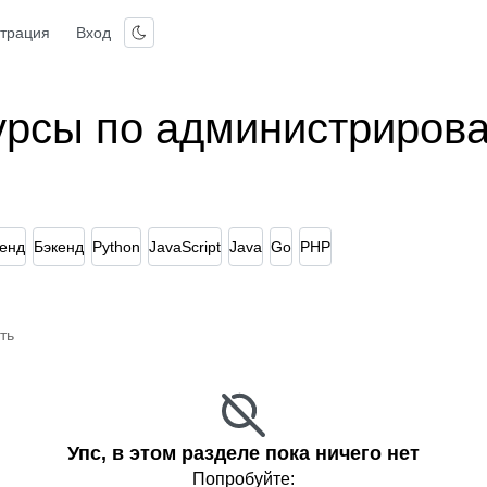
страция
Вход
урсы по администриров
енд
Бэкенд
Python
JavaScript
Java
Go
PHP
ть
Упс, в этом разделе пока ничего нет
Попробуйте: