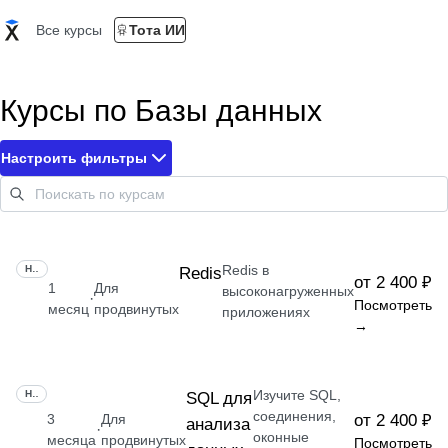
Все курсы
Тота ИИ
Курсы по Базы данных
Настроить фильтры
Redis в
НАВЫК
Redis
от 2 400 ₽
1
Для
высоконагруженных
·
Посмотреть
месяц
продвинутых
приложениях
→
Изучите SQL,
НАВЫК
SQL для
соединения,
3
Для
от 2 400 ₽
анализа
·
оконные
месяца
продвинутых
Посмотреть