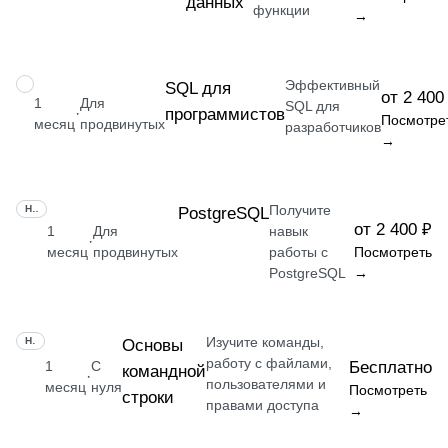
данных
функции
→
Эффективный
НАВЫК
SQL для
от 2 400
1
Для
SQL для
программистов
·
Посмотре
месяц
продвинутых
разработчиков
→
Получите
НАВЫК
PostgreSQL
от 2 400 ₽
1
Для
навык
·
месяц
продвинутых
работы с
Посмотреть
PostgreSQL
→
Изучите команды,
НАВЫК
Основы
работу с файлами,
1
С
Бесплатно
командной
·
пользователями и
месяц
нуля
Посмотреть
строки
правами доступа
→