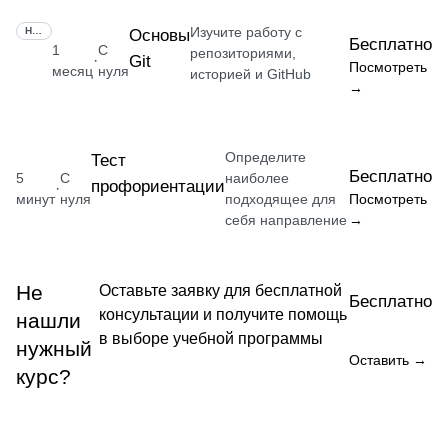
Изучите работу с
НАВЫК
Основы
Бесплатно
1
С
репозиториями,
Git
·
Посмотреть
месяц
нуля
историей и GitHub
→
Определите
Тест
Бесплатно
5
С
наиболее
профориентации
·
минут
нуля
подходящее для
Посмотреть
себя направление
→
Не
Оставьте заявку для бесплатной
Бесплатно
консультации и получите помощь
нашли
в выборе учебной программы
нужный
Оставить →
курс?