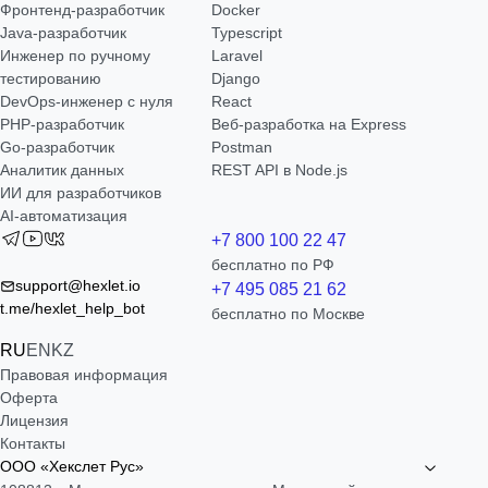
Фронтенд-разработчик
Docker
Java-разработчик
Typescript
Инженер по ручному
Laravel
тестированию
Django
DevOps-инженер с нуля
React
РНР-разработчик
Веб-разработка на Express
Go-разработчик
Postman
Аналитик данных
REST API в Node.js
ИИ для разработчиков
AI-автоматизация
+7 800 100 22 47
бесплатно по РФ
support@hexlet.io
+7 495 085 21 62
t.me/hexlet_help_bot
бесплатно по Москве
RU
EN
KZ
Правовая информация
Оферта
Лицензия
Контакты
ООО «Хекслет Рус»