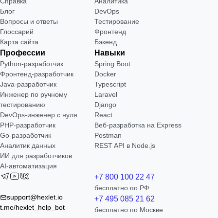
Справка
Аналитика
Блог
DevOps
Вопросы и ответы
Тестирование
Глоссарий
Фронтенд
Карта сайта
Бэкенд
Профессии
Навыки
Python-разработчик
Spring Boot
Фронтенд-разработчик
Docker
Java-разработчик
Typescript
Инженер по ручному
Laravel
тестированию
Django
DevOps-инженер с нуля
React
РНР-разработчик
Веб-разработка на Express
Go-разработчик
Postman
Аналитик данных
REST API в Node.js
ИИ для разработчиков
AI-автоматизация
+7 800 100 22 47
бесплатно по РФ
support@hexlet.io
+7 495 085 21 62
t.me/hexlet_help_bot
бесплатно по Москве