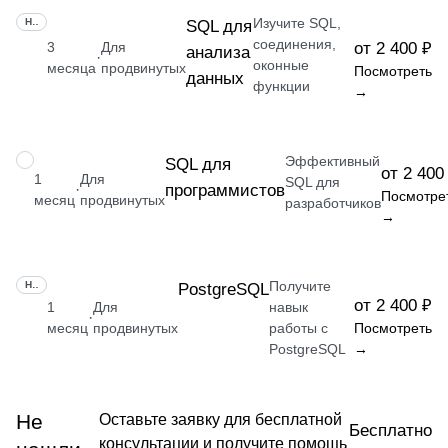
Изучите SQL,
НАВЫК
SQL для
соединения,
3
Для
от 2 400 ₽
анализа
·
оконные
месяца
продвинутых
Посмотреть
данных
функции
→
Эффективный
НАВЫК
SQL для
от 2 400
1
Для
SQL для
программистов
·
Посмотре
месяц
продвинутых
разработчиков
→
Получите
НАВЫК
PostgreSQL
от 2 400 ₽
1
Для
навык
·
месяц
продвинутых
работы с
Посмотреть
PostgreSQL
→
Не
Оставьте заявку для бесплатной
Бесплатно
консультации и получите помощь