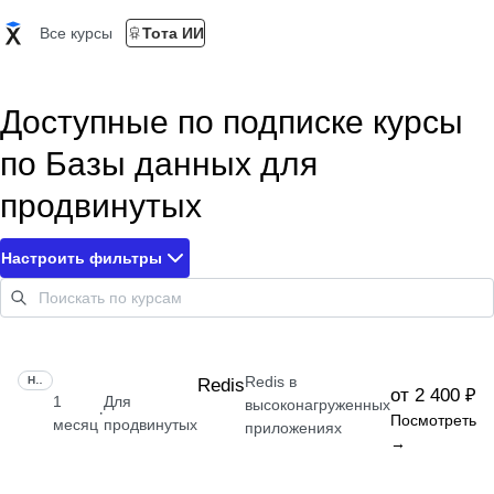
Все курсы
Тота ИИ
Доступные по подписке курсы
по Базы данных для
продвинутых
Настроить фильтры
Redis в
НАВЫК
Redis
от 2 400 ₽
1
Для
высоконагруженных
·
Посмотреть
месяц
продвинутых
приложениях
→