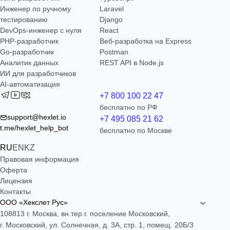
Инженер по ручному
Laravel
тестированию
Django
DevOps-инженер с нуля
React
РНР-разработчик
Веб-разработка на Express
Go-разработчик
Postman
Аналитик данных
REST API в Node.js
ИИ для разработчиков
AI-автоматизация
+7 800 100 22 47
бесплатно по РФ
support@hexlet.io
+7 495 085 21 62
t.me/hexlet_help_bot
бесплатно по Москве
RU
EN
KZ
Правовая информация
Оферта
Лицензия
Контакты
ООО «Хекслет Рус»
108813 г. Москва, вн.тер.г. поселение Московский,
г. Московский, ул. Солнечная, д. 3А, стр. 1, помещ. 20Б/3