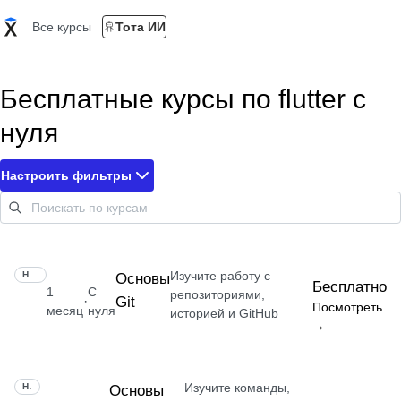
Все курсы
Тота ИИ
Бесплатные курсы по flutter с
нуля
Настроить фильтры
Изучите работу с
НАВЫК
Основы
Бесплатно
1
С
репозиториями,
Git
·
Посмотреть
месяц
нуля
историей и GitHub
→
Изучите команды,
НАВЫК
Основы