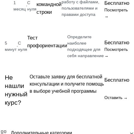
работу с файлами,
1
С
Бесплатно
командной
·
пользователями и
месяц
нуля
Посмотреть
строки
правами доступа
→
Определите
Тест
Бесплатно
5
С
наиболее
профориентации
·
минут
нуля
подходящее для
Посмотреть
себя направление
→
Не
Оставьте заявку для бесплатной
Бесплатно
консультации и получите помощь
нашли
в выборе учебной программы
нужный
Оставить →
курс?
Дополнительные категории