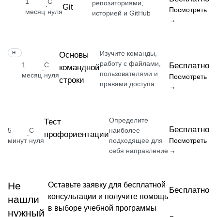
1
С
репозиториями,
Git
·
Посмотреть
месяц
нуля
историей и GitHub
→
Изучите команды,
НАВЫК
Основы
работу с файлами,
1
С
Бесплатно
командной
·
пользователями и
месяц
нуля
Посмотреть
строки
правами доступа
→
Определите
Тест
Бесплатно
5
С
наиболее
профориентации
·
минут
нуля
подходящее для
Посмотреть
себя направление
→
Не
Оставьте заявку для бесплатной
Бесплатно
консультации и получите помощь
нашли
в выборе учебной программы
нужный