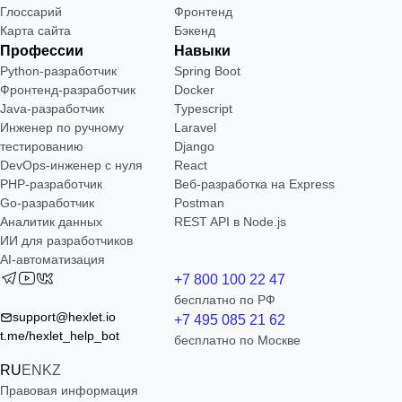
Глоссарий
Фронтенд
Карта сайта
Бэкенд
Профессии
Навыки
Python-разработчик
Spring Boot
Фронтенд-разработчик
Docker
Java-разработчик
Typescript
Инженер по ручному
Laravel
тестированию
Django
DevOps-инженер с нуля
React
РНР-разработчик
Веб-разработка на Express
Go-разработчик
Postman
Аналитик данных
REST API в Node.js
ИИ для разработчиков
AI-автоматизация
+7 800 100 22 47
бесплатно по РФ
support@hexlet.io
+7 495 085 21 62
t.me/hexlet_help_bot
бесплатно по Москве
RU
EN
KZ
Правовая информация