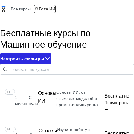
Все курсы
Тота ИИ
Бесплатные курсы по
Машинное обучение
Настроить фильтры
Основы ИИ: от
НАВЫК
Основы
Бесплатно
1
С
языковых моделей и
ИИ
·
Посмотреть
месяц
нуля
промпт-инжиниринга
→
Изучите работу с
НАВЫК
Основы
Бесплатно