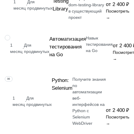
Testing
1
Для
от 2 400 ₽
·
dom-testing-library
месяц
продвинутых
Library
в существующий
Посмотреть
проект
→
Навык
НАВЫК
Автоматизация
тестирования
1
Для
от 2 400 
тестирования
·
на Go
месяц
продвинутых
Посмотрет
на Go
→
Получите знания
НАВЫК
Python:
по
Selenium
автоматизации
1
Для
веб-
·
месяц
продвинутых
интерфейсов на
от 2 400 ₽
Python с
Selenium
Посмотреть
WebDriver
→