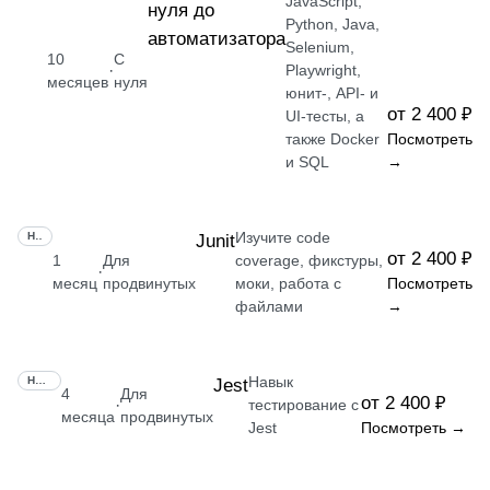
JavaScript,
нуля до
Python, Java,
автоматизатора
Selenium,
10
С
·
Playwright,
месяцев
нуля
юнит-, API- и
от 2 400 ₽
UI-тесты, а
также Docker
Посмотреть
и SQL
→
Изучите code
НАВЫК
Junit
от 2 400 ₽
1
Для
coverage, фикстуры,
·
месяц
продвинутых
моки, работа с
Посмотреть
файлами
→
Навык
НАВЫК
Jest
4
Для
от 2 400 ₽
·
тестирование с
месяца
продвинутых
Jest
Посмотреть →