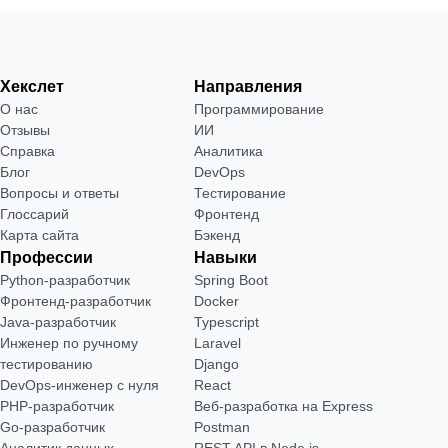
Хекслет
Направления
О нас
Программирование
Отзывы
ИИ
Справка
Аналитика
Блог
DevOps
Вопросы и ответы
Тестирование
Глоссарий
Фронтенд
Карта сайта
Бэкенд
Профессии
Навыки
Python-разработчик
Spring Boot
Фронтенд-разработчик
Docker
Java-разработчик
Typescript
Инженер по ручному
Laravel
тестированию
Django
DevOps-инженер с нуля
React
РНР-разработчик
Веб-разработка на Express
Go-разработчик
Postman