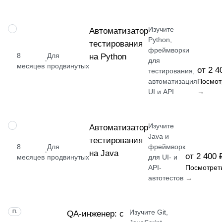
Изучите
ПРОФЕССИЯ
Автоматизатор
Python,
тестирования
фреймворки
8
Для
на Python
·
для
месяцев
продвинутых
от 2 4
тестирования,
автоматизация
Посмот
UI и API
→
Изучите
ПРОФЕССИЯ
Автоматизатор
Java и
тестирования
8
Для
фреймворк
·
на Java
от 2 400 
месяцев
продвинутых
для UI- и
API-
Посмотрет
автотестов
→
Изучите Git,
ПРОФЕССИЯ
QA-инженер: с