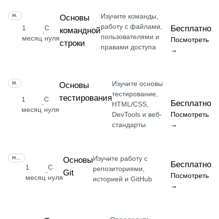
Изучите команды,
НАВЫК
Основы
работу с файлами,
1
С
Бесплатно
командной
·
пользователями и
месяц
нуля
Посмотреть
строки
правами доступа
→
Изучите основы
НАВЫК
Основы
тестирование,
тестирования
1
С
Бесплатно
·
HTML/CSS,
месяц
нуля
DevTools и веб-
Посмотреть
стандарты
→
Изучите работу с
НАВЫК
Основы
Бесплатно
1
С
репозиториями,
Git
·
Посмотреть
месяц
нуля
историей и GitHub
→