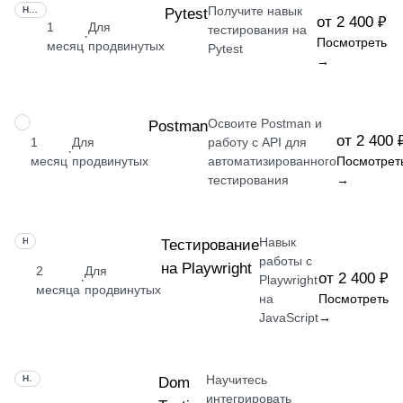
Получите навык
НАВЫК
Pytest
от 2 400 ₽
1
Для
тестирования на
·
Посмотреть
месяц
продвинутых
Pytest
→
Освоите Postman и
НАВЫК
Postman
от 2 400 
1
Для
работу с API для
·
месяц
продвинутых
автоматизированного
Посмотрет
тестирования
→
Навык
НАВЫК
Тестирование
работы с
на Playwright
2
Для
от 2 400 ₽
·
Playwright
месяца
продвинутых
на
Посмотреть
JavaScript
→
Научитесь
НАВЫК
Dom
интегрировать