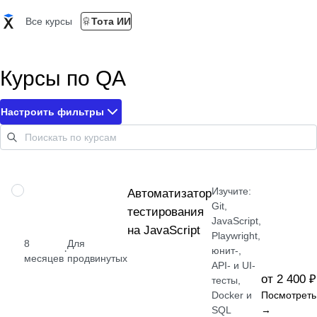
Все курсы
Тота ИИ
Курсы по QA
Настроить фильтры
Изучите:
ПРОФЕССИЯ
Автоматизатор
Git,
тестирования
JavaScript,
на JavaScript
Playwright,
8
Для
·
юнит-,
месяцев
продвинутых
API- и UI-
от 2 400 ₽
тесты,
Docker и
Посмотреть
SQL
→