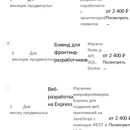
·
месяцев
продвинутых
поработаете
от 2 400 ₽
с
архитектурой
Посмотреть
сервисов
→
Изучите
ПРОФЕССИЯ
Бэкенд для
Node.js,
фронтенд-
5
Для
от 2 400 ₽
·
API,
месяцев
продвинутых
разработчиков
SQL,
Посмотреть
Docker
→
Изучение
НАВЫК
Веб-
микрофреймворка
разработка
Express для
на Express
1
Для
создания веб-
·
месяц
продвинутых
приложений на
от 2 400 
JavaScript с
помощью REST и
Посмотрет