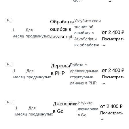
MVC
→
Углубите свои
НАВЫК
Обработка
знания об
ошибок в
1
Для
от 2 400 ₽
·
ошибках в
месяц
продвинутых
Javascript
JavaScript и
Посмотреть
их обработке
→
Работа с
НАВЫК
Деревья
от 2 400 ₽
1
Для
древовидными
в PHP
·
месяц
продвинутых
структурами
Посмотреть
данных в PHP
→
Изучите
НАВЫК
Дженерики
от 2 400 ₽
1
Для
дженерики
в Go
·
Посмотреть
месяц
продвинутых
в Go
→