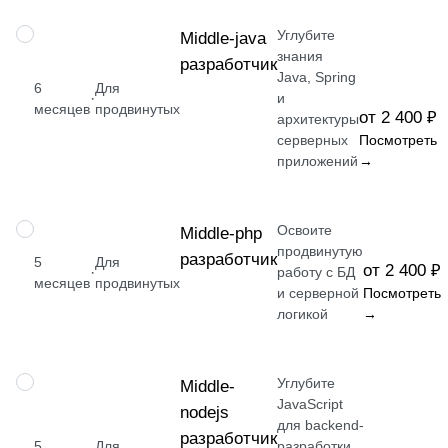
Углубите
ПРОФЕССИЯ
Middle-java
знания
разработчик
Java, Spring
6
Для
·
и
месяцев
продвинутых
от 2 400 ₽
архитектуры
серверных
Посмотреть
приложений
→
Освоите
ПРОФЕССИЯ
Middle-php
продвинутую
разработчик
5
Для
от 2 400 ₽
·
работу с БД
месяцев
продвинутых
и серверной
Посмотреть
логикой
→
Углубите
ПРОФЕССИЯ
Middle-
JavaScript
nodejs
для backend-
разработчик
5
Для
разработки,