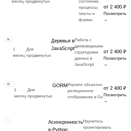
месяц
продвинутых
состояние,
от 2 400 ₽
процессы,
тексты и
Посмотреть
формы
→
Работа с
НАВЫК
Деревья в
древовидными
JavaScript
1
Для
от 2 400 ₽
·
структурами
месяц
продвинутых
данных в
Посмотреть
JavaScript
→
Изучите объектно-
НАВЫК
GORM
от 2 400 ₽
1
Для
реляционное
·
Посмотреть
месяц
продвинутых
отображение в Go
→
Научитесь
НАВЫК
Асинхронность
проектировать
в Python