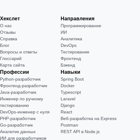
Хекслет
Направления
О нас
Программирование
Отзывы
ИИ
Справка
Аналитика
Блог
DevOps
Вопросы и ответы
Тестирование
Глоссарий
Фронтенд
Карта сайта
Бэкенд
Профессии
Навыки
Python-разработчик
Spring Boot
Фронтенд-разработчик
Docker
Java-разработчик
Typescript
Инженер по ручному
Laravel
тестированию
Django
DevOps-инженер с нуля
React
РНР-разработчик
Веб-разработка на Express
Go-разработчик
Postman
Аналитик данных
REST API в Node.js
ИИ для разработчиков