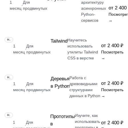
1
Для
архитектуру
·
от 2 400
месяц
продвинутых
асинхронных
Python-
Посмотре
сервисов
→
Научитесь
НАВЫК
Tailwind
от 2 400 ₽
1
Для
использовать
·
месяц
продвинутых
утилиты Tailwind
Посмотреть
CSS в верстке
→
Работа с
НАВЫК
Деревья
от 2 400 ₽
1
Для
древовидными
в Python
·
месяц
продвинутых
структурами
Посмотреть
данных в Python
→
Изучите, как
НАВЫК
Прототипы
использовать
1
Для
от 2 400 ₽
в
·
прототипы в