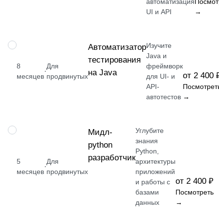
автоматизация
Посмот
UI и API
→
Изучите
ПРОФЕССИЯ
Автоматизатор
Java и
тестирования
8
Для
фреймворк
·
на Java
от 2 400 
месяцев
продвинутых
для UI- и
API-
Посмотрет
автотестов
→
Углубите
ПРОФЕССИЯ
Мидл-
знания
python
Python,
разработчик
5
Для
архитектуры
·
месяцев
продвинутых
приложений
от 2 400 ₽
и работы с
базами
Посмотреть
данных
→