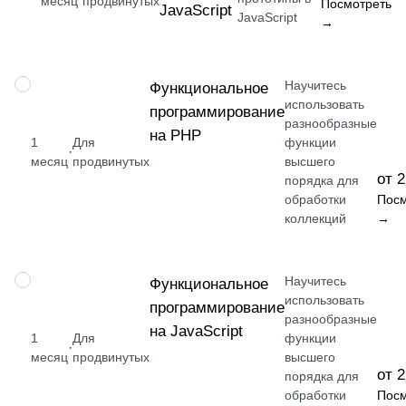
месяц
продвинутых
Посмотреть
JavaScript
JavaScript
→
Научитесь
НАВЫК
Функциональное
использовать
программирование
разнообразные
на PHP
1
Для
функции
·
месяц
продвинутых
высшего
от 2
порядка для
обработки
Посм
коллекций
→
Научитесь
НАВЫК
Функциональное
использовать
программирование
разнообразные
на JavaScript
1
Для
функции
·
месяц
продвинутых
высшего
от 2
порядка для
обработки
Посм