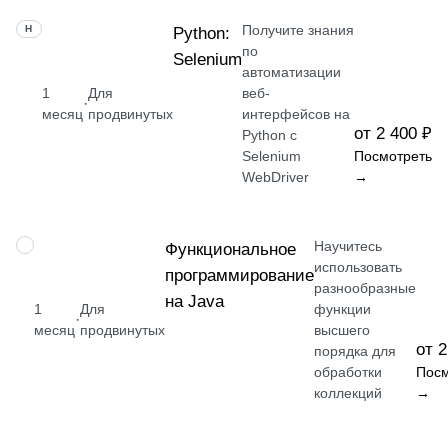
Получите знания
НАВЫК
Python:
по
Selenium
автоматизации
1
Для
веб-
·
месяц
продвинутых
интерфейсов на
от 2 400 ₽
Python с
Selenium
Посмотреть
WebDriver
→
Научитесь
НАВЫК
Функциональное
использовать
программирование
разнообразные
на Java
1
Для
функции
·
месяц
продвинутых
высшего
от 2
порядка для
обработки
Посм
коллекций
→