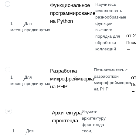
Научитесь
НАВЫК
Функциональное
использовать
программирование
разнообразные
на Python
1
Для
функции
·
месяц
продвинутых
высшего
от 2
порядка для
обработки
Посм
коллекций
→
Познакомитесь с
НАВЫК
Разработка
разработкой
1
Для
от
микрофреймворка
·
микрофреймворка
месяц
продвинутых
По
на PHP
на PHP
→
Изучите
НАВЫК
Архитектура
архитектуру
фронтенда
фронтенда:
1
Для
слои,
·