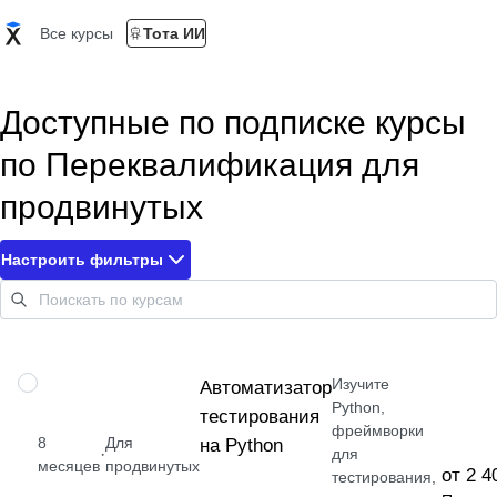
Все курсы
Тота ИИ
Доступные по подписке курсы
по Переквалификация для
продвинутых
Настроить фильтры
Изучите
ПРОФЕССИЯ
Автоматизатор
Python,
тестирования
фреймворки
8
Для
на Python
·
для
месяцев
продвинутых
от 2 4
тестирования,