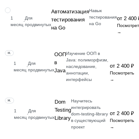
Навык
НАВЫК
Автоматизация
тестирования
1
Для
от 2 400 
тестирования
·
на Go
месяц
продвинутых
Посмотрет
на Go
→
Изучение ООП в
НАВЫК
ООП
Java: полиморфизм,
в
1
Для
от 2 400 ₽
·
наследование,
месяц
продвинутых
Java
аннотации,
Посмотреть
интерфейсы
→
Научитесь
НАВЫК
Dom
интегрировать
Testing
1
Для
от 2 400 ₽
·
dom-testing-library
месяц
продвинутых
Library
в существующий
Посмотреть
проект
→