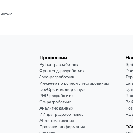
инутых
Профессии
На
Python-разработчик
Spr
Фронтенд-разработчик
Doc
Java-разработчик
Typ
Инженер по ручному тестированию
Lar
DevOps-инженер с нуля
Dja
РНР-разработчик
Rea
Go-разработчик
Веб
Аналитик данных
Pos
ИИ для разработчиков
RES
AI-автоматизация
Правовая информация
ООО
Оферта