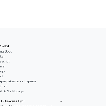
выки
ing Boot
ker
escript
avel
ngo
ct
-разработка на Express
tman
T API в Node.js
 «Хекслет Рус»