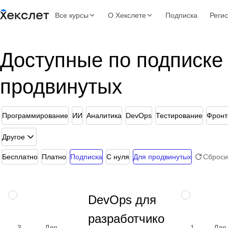
Все курсы
О Хекслете
Подписка
Реги
Доступные по подписке
продвинутых
Программирование
ИИ
Аналитика
DevOps
Тестирование
Фронт
Другое
Бесплатно
Платно
Подписка
С нуля
Для продвинутых
Сброси
Изучите
ПРОФЕССИЯ
НАВЫК
DevOps для
деплой,
разработчиков
автоматизацию,
GitHub Actions,
3
Для
1
Для