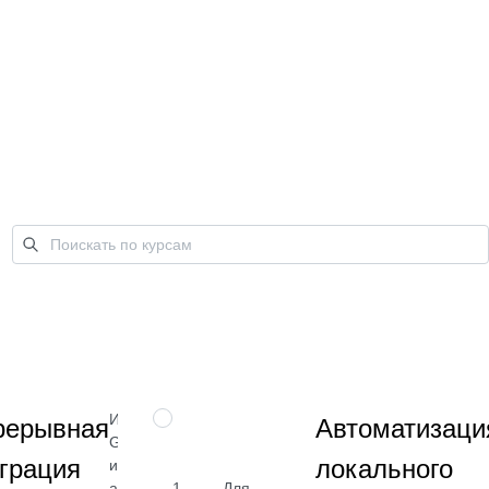
Изучите
НАВЫК
рерывная
Автоматизаци
GitHub Actions
грация
локального
и CI для
автоматизации
1
Для