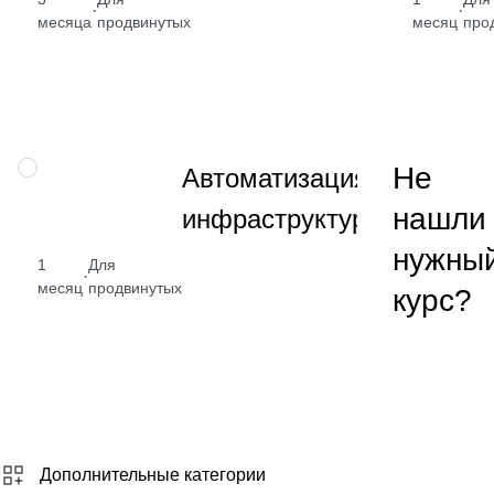
·
·
Docker, Ansible,
месяца
продвинутых
месяц
про
Terraform, IaC
Навык
НАВЫК
Не
Автоматизация
управления
нашли
инфраструктуры
инфраструкту
с Terraform
нужны
1
Для
·
месяц
продвинутых
курс?
Дополнительные категории