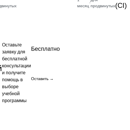
от 2 400
от 2 400
·
(CI)
двинутых
месяц
продвинутых
₽
₽
Посмотреть
Посмотреть
→
→
Оставьте
Бесплатно
заявку для
рой
бесплатной
консультации
й
и получите
от 2 400
Оставить →
помощь в
выборе
₽
учебной
Посмотреть
программы
→