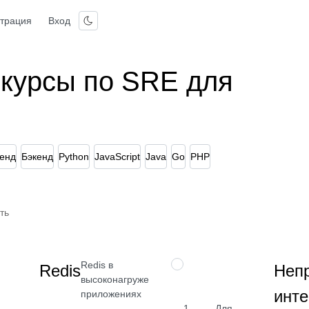
страция
Вход
 курсы по SRE для
енд
Бэкенд
Python
JavaScript
Java
Go
PHP
ть
Redis в
НАВЫК
Redis
Неп
высоконагруженных
инте
приложениях
1
Для