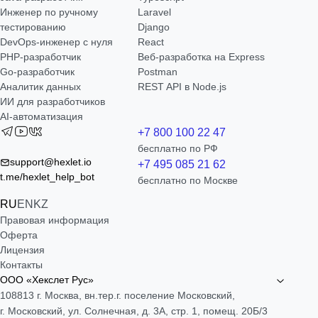
Инженер по ручному
Laravel
тестированию
Django
DevOps-инженер с нуля
React
РНР-разработчик
Веб-разработка на Express
Go-разработчик
Postman
Аналитик данных
REST API в Node.js
ИИ для разработчиков
AI-автоматизация
+7 800 100 22 47
бесплатно по РФ
support@hexlet.io
+7 495 085 21 62
t.me/hexlet_help_bot
бесплатно по Москве
RU
EN
KZ
Правовая информация
Оферта
Лицензия
Контакты
ООО «Хекслет Рус»
108813 г. Москва, вн.тер.г. поселение Московский,
г. Московский, ул. Солнечная, д. 3А, стр. 1, помещ. 20Б/3