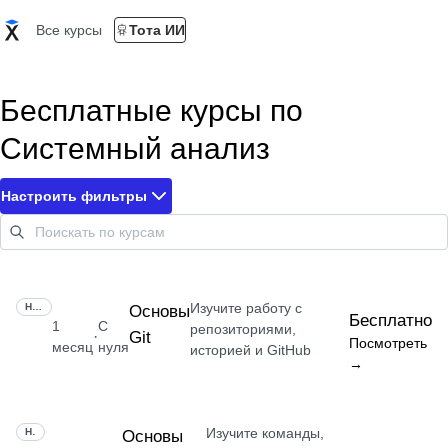
Все курсы
Тота ИИ
Бесплатные курсы по
Системный анализ
Настроить фильтры
Изучите работу с
НАВЫК
Основы
Бесплатно
1
С
репозиториями,
Git
·
Посмотреть
месяц
нуля
историей и GitHub
→
Изучите команды,
НАВЫК
Основы