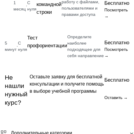
работу с файлами,
1
С
Бесплатно
командной
·
пользователями и
месяц
нуля
Посмотреть
строки
правами доступа
→
Определите
Тест
Бесплатно
5
С
наиболее
профориентации
·
минут
нуля
подходящее для
Посмотреть
себя направление
→
Не
Оставьте заявку для бесплатной
Бесплатно
консультации и получите помощь
нашли
в выборе учебной программы
нужный
Оставить →
курс?
Дополнительные категории