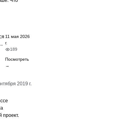
чше. Что
ся
11 мая 2026
г.
..
189
Посмотреть
→
нтября 2019 г.
ессе
та
 проект.