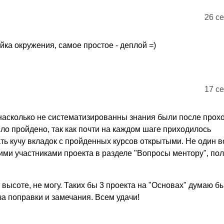
26 се
йка окружения, самое простое - деплой =)
17 се
насколько не систематизированны знания были после прох
было пройдено, так как почти на каждом шаге приходилось
ь кучу вкладок с пройденных курсов открытыми. Не один 
ими участниками проекта в разделе "Вопросы ментору", по
а высоте, не могу. Таких бы 3 проекта на "Основах" думаю б
а поправки и замечания. Всем удачи!