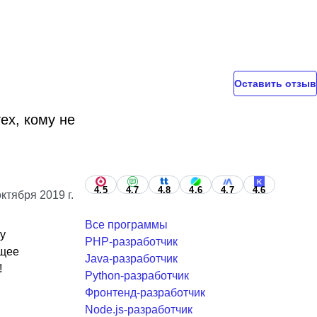
Оставить отзыв
ех, кому не
4.5
4.7
4.8
4.6
4.7
4.6
октября 2019 г.
Все программы
чу
PHP-разработчик
ящее
Java-разработчик
!
Python-разработчик
Фронтенд-разработчик
Node.js-разработчик