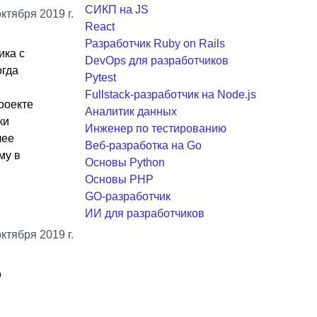
СИКП на JS
октября 2019 г.
React
Разработчик Ruby on Rails
ика с
DevOps для разработчиков
огда
Pytest
Fullstack-разработчик на Node.js
роекте
Аналитик данных
ки
Инженер по тестированию
лее
Веб-разработка на Go
му в
Основы Python
Основы PHP
GO-разработчик
ИИ для разработчиков
октября 2019 г.
о