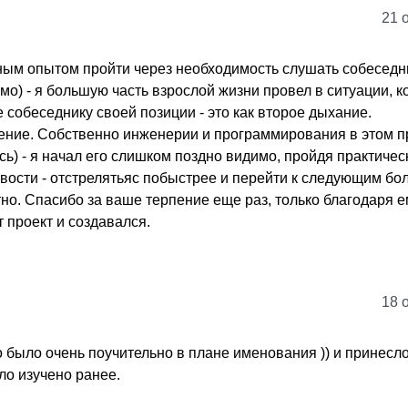
21 
ным опытом пройти через необходимость слушать собеседн
о) - я большую часть взрослой жизни провел в ситуации, к
собеседнику своей позиции - это как второе дыхание.
пение. Собственно инженерии и программирования в этом п
ь) - я начал его слишком поздно видимо, пройдя практичес
вости - отстрелятьяс побыстрее и перейти к следующим бо
но. Спасибо за ваше терпение еще раз, только благодаря е
т проект и создавался.
18 
о было очень поучительно в плане именования )) и принесл
ло изучено ранее.