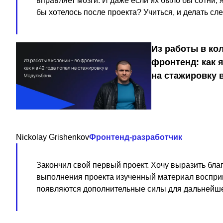
вправляет мозги. И даже если их было бы сотни, 
бы хотелось после проекта? Учиться, и делать сл
Из работы в ко
фронтенд: как я
на стажировку 
Nickolay Grishenkov
Фронтенд-разработчик
Закончил свой первый проект. Хочу выразить бла
выполнения проекта изученный материал воспри
появляются дополнительные силы для дальнейшег