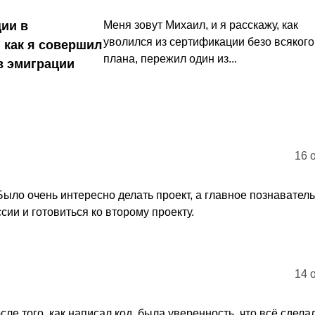
ии в
Меня зовут Михаил, и я расскажу, как
уволился из сертификации безо всякого
 как я совершил
плана, пережил один из...
в эмиграции
16 
 Было очень интересно делать проект, а главное познаватель
ии и готовиться ко второму проекту.
14 
ле того, как написал код, была уверенность, что всё сдела