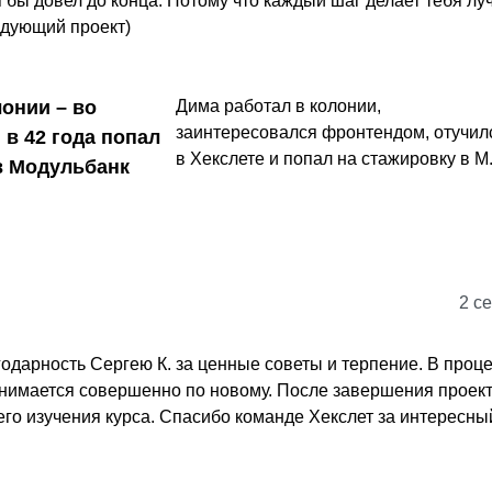
я бы довел до конца. Потому что каждый шаг делает тебя лу
едующий проект)
лонии – во
Дима работал в колонии,
заинтересовался фронтендом, отучил
 в 42 года попал
в Хекслете и попал на стажировку в М.
в Модульбанк
2 се
годарность Сергею К. за ценные советы и терпение. В проц
нимается совершенно по новому. После завершения проек
о изучения курса. Спасибо команде Хекслет за интересный