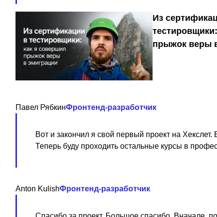
Из сертификац
тестировщики:
прыжок веры 
Павел Рябкин
Фронтенд-разработчик
Вот и закончил я свой первый проект на Хекслет.
Теперь буду проходить остальные курсы в професс
Anton Kulish
Фронтенд-разработчик
Спасибо за проект. Большое спасибо. Вначале, пос