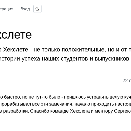
страция
Вход
кслете
Хекслете - не только положительные, но и от т
истории успеха наших студентов и выпускников
22 
 быстро, но не тут-то было - пришлось устранять целую ку
а прорабатывал все эти замечания, начало приходить насто
в разработки. Спасибо команде Хекслета и ментору Сергею