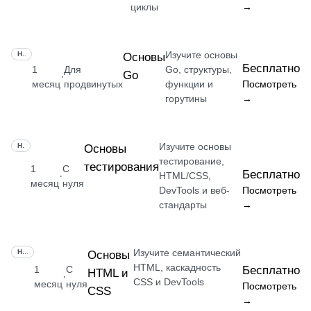
циклы
→
Изучите основы
НАВЫК
Основы
Бесплатно
1
Для
Go, структуры,
Go
·
месяц
продвинутых
функции и
Посмотреть
горутины
→
Изучите основы
НАВЫК
Основы
тестирование,
тестирования
1
С
Бесплатно
·
HTML/CSS,
месяц
нуля
DevTools и веб-
Посмотреть
стандарты
→
Изучите семантический
НАВЫК
Основы
HTML, каскадность
1
С
Бесплатно
HTML и
·
CSS и DevTools
месяц
нуля
Посмотреть
CSS
→