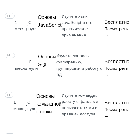
Изучите язык
НАВЫК
Основы
Бесплатно
1
С
JavaScript и его
JavaScript
·
месяц
нуля
практическое
Посмотреть
применение
→
Изучите запросы,
НАВЫК
Основы
Бесплатно
1
С
фильтрацию,
SQL
·
месяц
нуля
группировки и работу с
Посмотреть
БД
→
Изучите команды,
НАВЫК
Основы
работу с файлами,
1
С
Бесплатно
командной
·
пользователями и
месяц
нуля
Посмотреть
строки
правами доступа
→