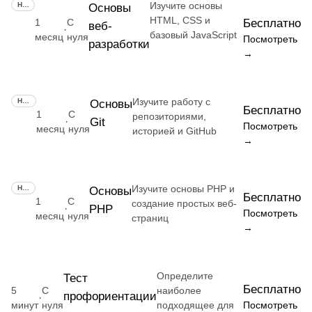
Изучите основы
НАВЫК
Основы
HTML, CSS и
1
С
Бесплатно
веб-
·
базовый JavaScript
месяц
нуля
Посмотреть
разработки
→
Изучите работу с
НАВЫК
Основы
Бесплатно
1
С
репозиториями,
Git
·
Посмотреть
месяц
нуля
историей и GitHub
→
Изучите основы PHP и
НАВЫК
Основы
Бесплатно
1
С
создание простых веб-
PHP
·
Посмотреть
месяц
нуля
страниц
→
Определите
Тест
Бесплатно
5
С
наиболее
профориентации
·
минут
нуля
подходящее для
Посмотреть