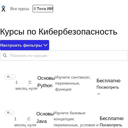
Все курсы
Тота ИИ
Курсы по Кибербезопасность
Настроить фильтры
Изучите синтаксис,
НАВЫК
Основы
Бесплатно
1
С
переменные,
Python
·
Посмотреть
месяц
нуля
функции
→
Изучите базовые
НАВЫК
Основы
Бесплатно
1
С
концепции:
Java
·
месяц
нуля
переменные, условия и
Посмотреть