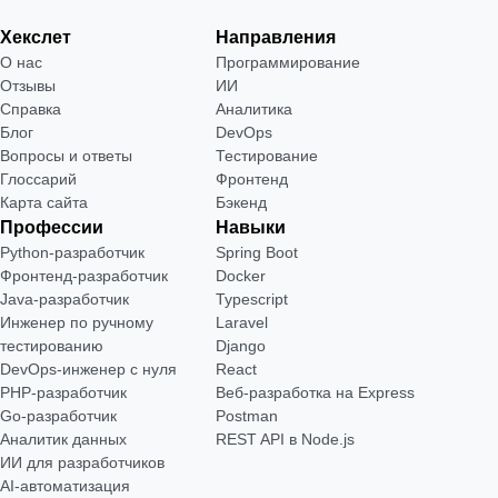
Хекслет
Направления
О нас
Программирование
Отзывы
ИИ
Справка
Аналитика
Блог
DevOps
Вопросы и ответы
Тестирование
Глоссарий
Фронтенд
Карта сайта
Бэкенд
Профессии
Навыки
Python-разработчик
Spring Boot
Фронтенд-разработчик
Docker
Java-разработчик
Typescript
Инженер по ручному
Laravel
тестированию
Django
DevOps-инженер с нуля
React
РНР-разработчик
Веб-разработка на Express
Go-разработчик
Postman
Аналитик данных
REST API в Node.js
ИИ для разработчиков
AI-автоматизация