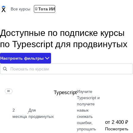
Все курсы
Тота ИИ
Доступные по подписке курсы
по Typescript для продвинутых
Настроить фильтры
Изучите
НАВЫК
Typescript
Typescript и
получите
2
Для
навык
·
месяца
продвинутых
снижать
от 2 400 ₽
ошибки,
упрощать
Посмотреть