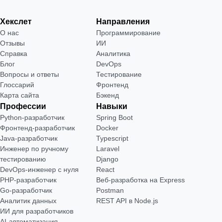
Хекслет
Направления
О нас
Программирование
Отзывы
ИИ
Справка
Аналитика
Блог
DevOps
Вопросы и ответы
Тестирование
Глоссарий
Фронтенд
Карта сайта
Бэкенд
Профессии
Навыки
Python-разработчик
Spring Boot
Фронтенд-разработчик
Docker
Java-разработчик
Typescript
Инженер по ручному
Laravel
тестированию
Django
DevOps-инженер с нуля
React
РНР-разработчик
Веб-разработка на Express
Go-разработчик
Postman
Аналитик данных
REST API в Node.js
ИИ для разработчиков
AI-автоматизация