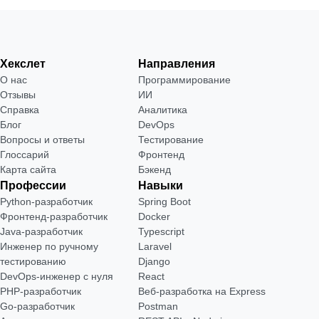
Хекслет
Направления
О нас
Программирование
Отзывы
ИИ
Справка
Аналитика
Блог
DevOps
Вопросы и ответы
Тестирование
Глоссарий
Фронтенд
Карта сайта
Бэкенд
Профессии
Навыки
Python-разработчик
Spring Boot
Фронтенд-разработчик
Docker
Java-разработчик
Typescript
Инженер по ручному
Laravel
тестированию
Django
DevOps-инженер с нуля
React
РНР-разработчик
Веб-разработка на Express
Go-разработчик
Postman