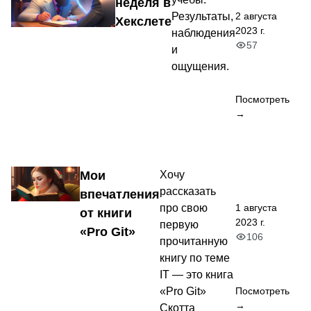
неделя в
2 августа
Результаты,
Хекслете
2023 г.
наблюдения
57
и
ощущения.
Посмотреть
→
Мои
Хочу
рассказать
впечатления
1 августа
про свою
от книги
2023 г.
первую
«Pro Git»
106
прочитанную
книгу по теме
IT — это книга
«Pro Git»
Посмотреть
→
Скотта