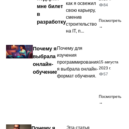
как я освежил
84
мне билет
свою карьеру,
в
сменив
Посмотреть
разработку
строительство
→
на IT, п...
Почему я
Почему для
изучения
выбрала
15 августа
программирования
онлайн-
2023 г.
я выбрала онлайн-
обучение
57
формат обучения.
Посмотреть
→
Почему я
Эта статья