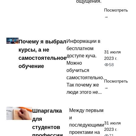
ощущения.
Посмотреть
→
Почему я выбрал
Информации в
бесплатном
курсы, а не
31 июля
доступе куча.
самостоятельное
2023 г.
Можно
58
обучение
обучиться
самостоятельно.
Посмотреть
Так почему же
→
люди этого не...
Шпаргалка
Между первым
и
для
31 июля
последующими
студентов
2023 г.
проектами на
профессии
71