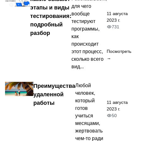
для чего
этапы и виды
11 августа
вообще
тестирования:
2023 г.
тестируют
подробный
731
программы,
разбор
как
происходит
этот процесс,
Посмотреть
→
сколько всего
вид...
Преимущества
Любой
человек,
удаленной
который
11 августа
работы
готов
2023 г.
50
учиться
месяцами,
жертвовать
чем-то ради