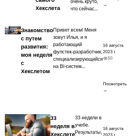
самого
очень круто,
→
Хекслета
что сейчас...
Знакомство
Привет всем! Меня
зовут Илья, и я
с путем
работающий
16 августа
развития:
фулстек-разработчик,
2023 г.
моя неделя
50
специализирующийся
с
на BI-систем...
Хекслетом
Посмотреть
→
33
33 недели в
учебе.
неделя в
16 августа
Результаты,
Хекслете
2023 г.