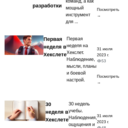
команд, а как
разработки
мощный
Посмотреть
инструмент
→
для ...
Первая
Первая
неделя на
неделя в
31 июля
Хекслет.
Хекслете
2023 г.
Наблюдение,
53
мысли, планы
и боевой
Посмотреть
настрой.
→
30
30 недель
учебы.
неделя в
31 июля
Наблюдения,
Хекслете
2023 г.
ощущения и
48