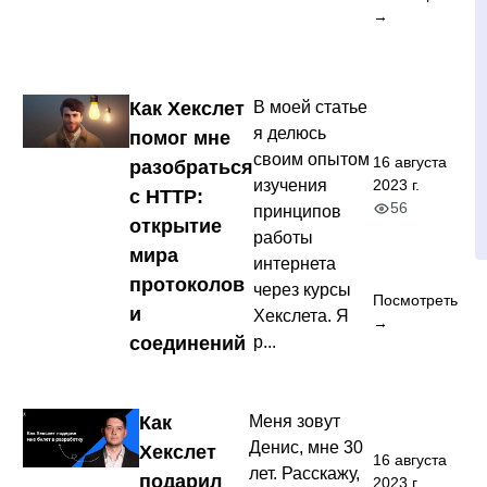
→
Как Хекслет
В моей статье
я делюсь
помог мне
своим опытом
16 августа
разобраться
изучения
2023 г.
с HTTP:
56
принципов
открытие
работы
мира
интернета
протоколов
через курсы
Посмотреть
и
Хекслета. Я
→
соединений
р...
Как
Меня зовут
Денис, мне 30
Хекслет
16 августа
лет. Расскажу,
подарил
2023 г.