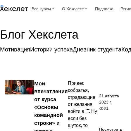
Все курсы
О Хекслете
Подписка
Реги
Блог Хекслета
Мотивация
Истории успеха
Дневник студента
Ко
Мои
Привет,
собратья,
впечатления
21 августа
страдающие
от курса
2023 г.
от желания
«Основы
91
войти в IT. Ну
командной
если без
строки» и
шуток, то
Посмотреть