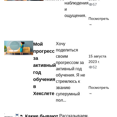
наблюдения
57
и
ощущения.
Посмотреть
→
Мой
Хочу
поделиться
прогресс
15 августа
своим
за
2023 г.
прогрессом за
активный
52
активный год
год
обучения. Я не
обучения
стремлюсь к
в
званию
Посмотреть
Хекслете
→
суперумный
пол...
Какие бывают
Рассказываем,