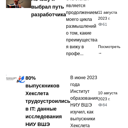
является
выбрал путь
11 августа
продолжением
разработчика
2023 г.
моего цикла
61
размышлений
о том, какие
преимущества
я вижу в
Посмотреть
→
профе...
80%
В июне 2023
года
выпускников
Институт
10 августа
Хекслета
образования
2023 г.
трудоустроились
84
НИУ ВШЭ
в IT: данные
изучил, как
исследования
выпускники
НИУ ВШЭ
Хекслета