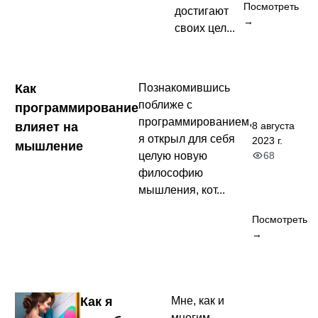
Посмотреть
достигают
→
своих цел...
Как
Познакомившись
поближе с
программирование
программированием,
8 августа
влияет на
я открыл для себя
2023 г.
мышление
68
целую новую
философию
мышления, кот...
Посмотреть
→
Как я
Мне, как и
многим,