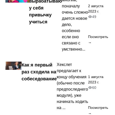
вырабатываю
2 августа
поначалу
у себя
2023 г.
очень сложно
привычку
49
дается новое
учиться
дело,
особенно
если оно
Посмотреть
→
связано с
умственно...
Как я первый
Хекслет
предлагает к
раз сходила на
1 августа
концу обучения
собеседование
2023 г.
(обычно после
60
предпоследнего
модуля), уже
начинать ходить
на ...
Посмотреть
→