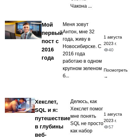
Чакона ...
Мой
Меня зовут
Антон, мне 32
первый
1 августа
года, живу в
пост с
2023 г.
Новосибирске. С
2016
40
2016 года
года
работаю в одном
крупном зеленом
Посмотреть
б...
→
Хекслет,
Делюсь, как
Хекслет помог
SQL и я:
1 августа
мне понять
путешествие
2023 г.
SQL не просто
в глубины
57
как набор
веб-