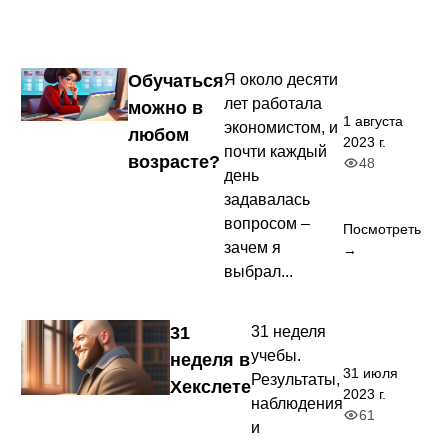
Обучаться
Я около десяти
лет работала
можно в
1 августа
экономистом, и
любом
2023 г.
почти каждый
возрасте?
48
день
задавалась
вопросом –
Посмотреть
зачем я
→
выбрал...
31
31 неделя
учебы.
неделя в
31 июля
Результаты,
Хекслете
2023 г.
наблюдения
61
и