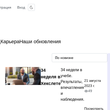
страция
Вход
д
Карьера
Наши обновления
34
34 недели в
учебе.
неделя в
21 августа
Результаты,
Хекслете
2023 г.
впечатления
49
и
наблюдения.
Посмотреть