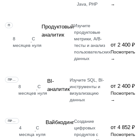
Java, PHP
→
Изучите
ПРОФЕССИЯ
Продуктовый
продуктовые
аналитик
8
С
метрики, A/B-
·
от 2 400 ₽
месяцев
нуля
тесты и анализ
пользовательских
Посмотреть
данных
→
Изучите SQL, BI-
ПРОФЕССИЯ
BI-
от 2 400 ₽
8
С
инструменты и
аналитик
·
месяцев
нуля
визуализацию
Посмотреть
данных
→
Создание
ПРОФЕССИЯ
Вайбкодинг
от 4 852 ₽
4
С
цифровых
·
месяца
нуля
продуктов с
Посмотреть