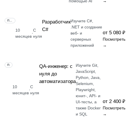
помощью AI
→
Изучите C#,
ПРОФЕССИЯ
Разработчик
.NET и создание
C#
10
С
от 5 080 ₽
·
веб- и
месяцев
нуля
серверных
Посмотреть
приложений
→
Изучите Git,
ПРОФЕССИЯ
QA-инженер: с
JavaScript,
нуля до
Python, Java,
автоматизатора
Selenium,
10
С
·
Playwright,
месяцев
нуля
юнит-, API- и
от 2 400 ₽
UI-тесты, а
также Docker
Посмотреть
и SQL
→