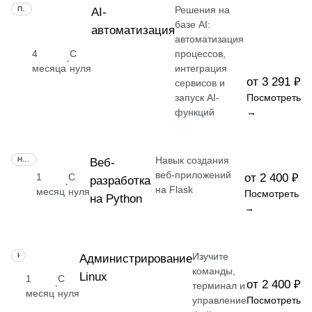
Решения на
ПРОФЕССИЯ
AI-
базе AI:
автоматизация
автоматизация
4
С
процессов,
·
месяца
нуля
интеграция
от 3 291 ₽
сервисов и
запуск AI-
Посмотреть
функций
→
Навык создания
НАВЫК
Веб-
веб-приложений
1
С
от 2 400 ₽
разработка
·
на Flask
месяц
нуля
Посмотреть
на Python
→
Изучите
НАВЫК
Администрирование
команды,
Linux
1
С
от 2 400 ₽
·
терминал и
месяц
нуля
управление
Посмотреть