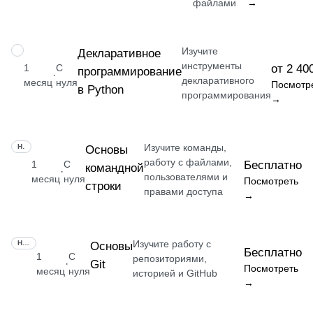
файлами
→
Изучите
НАВЫК
Декларативное
инструменты
1
С
от 2 40
программирование
·
декларативного
месяц
нуля
Посмотр
в Python
программирования
→
Изучите команды,
НАВЫК
Основы
работу с файлами,
1
С
Бесплатно
командной
·
пользователями и
месяц
нуля
Посмотреть
строки
правами доступа
→
Изучите работу с
НАВЫК
Основы
Бесплатно
1
С
репозиториями,
Git
·
Посмотреть
месяц
нуля
историей и GitHub
→