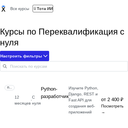
Все курсы
Тота ИИ
Курсы по Переквалификация с
нуля
Настроить фильтры
Изучите Python,
ПРОФЕССИЯ
Python-
Django, REST и
разработчик
12
С
от 2 400 ₽
·
Fast API для
месяцев
нуля
создания веб-
Посмотреть
приложений
→