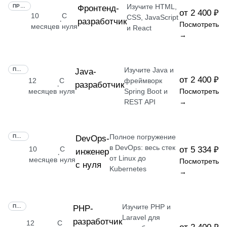
Изучите HTML,
ПРОФЕССИЯ
Фронтенд-
от 2 400 ₽
10
С
CSS, JavaScript
разработчик
·
Посмотреть
месяцев
нуля
и React
→
Изучите Java и
ПРОФЕССИЯ
Java-
от 2 400 ₽
12
С
фреймворк
разработчик
·
месяцев
нуля
Spring Boot и
Посмотреть
REST API
→
Полное погружение
ПРОФЕССИЯ
DevOps-
в DevOps: весь стек
10
С
от 5 334 ₽
инженер
·
от Linux до
месяцев
нуля
Посмотреть
с нуля
Kubernetes
→
Изучите PHP и
ПРОФЕССИЯ
РНР-
Laravel для
разработчик
12
С