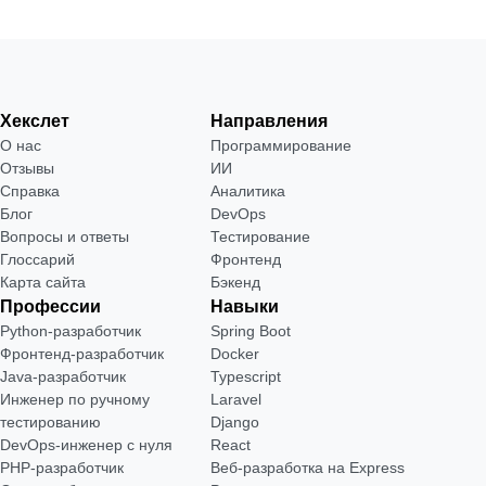
Хекслет
Направления
О нас
Программирование
Отзывы
ИИ
Справка
Аналитика
Блог
DevOps
Вопросы и ответы
Тестирование
Глоссарий
Фронтенд
Карта сайта
Бэкенд
Профессии
Навыки
Python-разработчик
Spring Boot
Фронтенд-разработчик
Docker
Java-разработчик
Typescript
Инженер по ручному
Laravel
тестированию
Django
DevOps-инженер с нуля
React
РНР-разработчик
Веб-разработка на Express