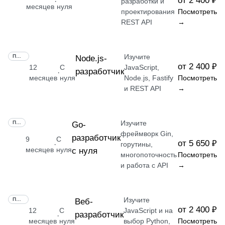
от 2 400 ₽
·
разработки и
месяцев
нуля
проектирования
Посмотреть
REST API
→
Изучите
ПРОФЕССИЯ
Node.js-
от 2 400 ₽
12
С
JavaScript,
разработчик
·
месяцев
нуля
Node.js, Fastify
Посмотреть
и REST API
→
Изучите
ПРОФЕССИЯ
Go-
фреймворк Gin,
разработчик
9
С
от 5 650 ₽
·
горутины,
месяцев
нуля
с нуля
многопоточность
Посмотреть
и работа с API
→
Изучите
ПРОФЕССИЯ
Веб-
от 2 400 ₽
12
С
JavaScript и на
разработчик
·
месяцев
нуля
выбор Python,
Посмотреть